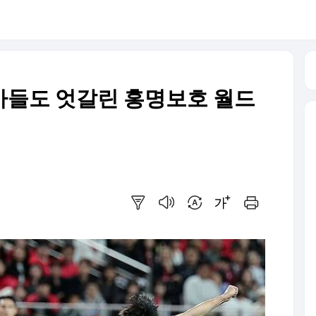
문가들도 엇갈린 홍명보호 월드
요약보기
음성으로 듣기
번역 설정
글씨크기 조절하기
인쇄하기