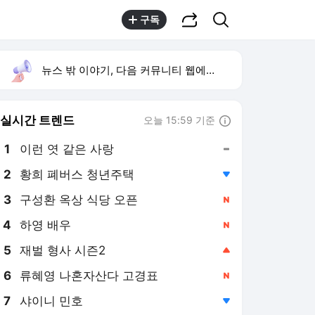
공유하기
검색
구독
뉴스 밖 이야기, 다음 커뮤니티 웹에서 보기
실시간 트렌드
오늘 15:59 기준
툴팁보기
1
이런 엿 같은 사랑
,유지
2
황희 폐버스 청년주택
,하락
3
구성환 옥상 식당 오픈
,신규
4
하영 배우
,신규
5
재벌 형사 시즌2
,상승
6
류혜영 나혼자산다 고경표
,신규
7
샤이니 민호
,하락