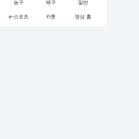
농구
배구
일반
e-스포츠
카툰
영상 홈