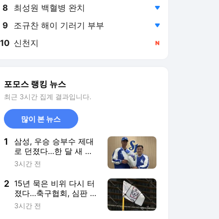
8
최성원 백혈병 완치
,하락
9
조규찬 해이 기러기 부부
,하락
10
신천지
,신규
포모스 랭킹 뉴스
최근 3시간 집계 결과입니다.
많이 본 뉴스
1
삼성, 우승 승부수 제대
로 던졌다…한 달 새 외
인 투수 3명 갈아끼운
3시간 전
초강수
2
15년 묵은 비위 다시 터
졌다…축구협회, 심판 성
접대부터 2억원대 공금
3시간 전
유용까지