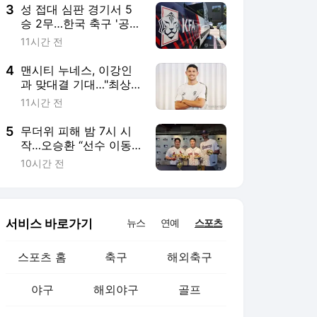
3
성 접대 심판 경기서 5
승 2무…한국 축구 '공정
성 논란' 후폭풍 커진다
11시간 전
4
맨시티 누네스, 이강인
과 맞대결 기대…"최상
위 수준 선수"
11시간 전
5
무더위 피해 밤 7시 시
작…오승환 “선수 이동·
팬 귀가까지 봐야”
10시간 전
서비스 바로가기
뉴스
연예
스포츠
스포츠 홈
축구
해외축구
야구
해외야구
골프