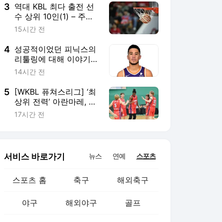
3
역대 KBL 최다 출전 선
수 상위 10인(1) – 주희
정/함지훈/이정현/김주
15시간 전
성/오용준
4
성공적이었던 피닉스의
리툴링에 대해 이야기한
부커, "새 생명을 불어넣
14시간 전
었다"
5
[WKBL 퓨쳐스리그] ‘최
상위 전력’ 아란마레, 삼
성생명 또한 압도 … 우
17시간 전
승 트로피 획득
서비스 바로가기
뉴스
연예
스포츠
스포츠 홈
축구
해외축구
야구
해외야구
골프