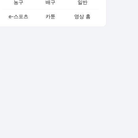
농구
배구
일반
e-스포츠
카툰
영상 홈