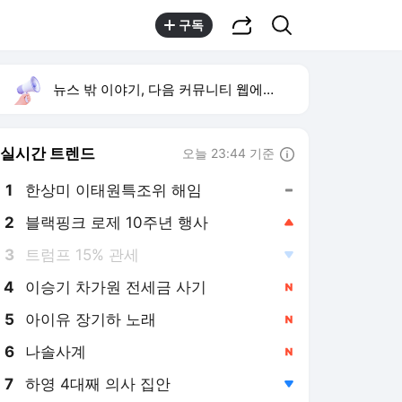
공유하기
검색
구독
뉴스 밖 이야기, 다음 커뮤니티 웹에서 보기
실시간 트렌드
오늘 23:44 기준
툴팁보기
1
한상미 이태원특조위 해임
,유지
2
블랙핑크 로제 10주년 행사
,상승
3
트럼프 15% 관세
,하락
4
이승기 차가원 전세금 사기
,신규
5
아이유 장기하 노래
,신규
6
나솔사계
,신규
7
하영 4대째 의사 집안
,하락