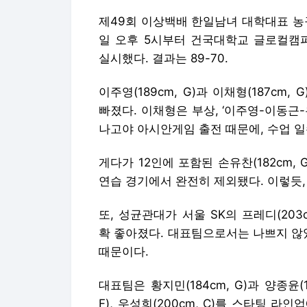
제49회 이상백배 한일남녀 대학대표 농구
일 오후 5시부터 건국대학교 글로컬캠
실시했다. 결과는 89-70.
이주영(189cm, G)과 이채형(187cm, G)
빠졌다. 이채형은 부상, ‘이주영-이동근-유
나고야 아시안게임 출전 때문에, 수업 일
게다가 12인에 포함된 손유찬(182cm,
연습 경기에서 완전히 제외됐다. 이렇듯,
또, 성균관대가 서울 SK의 프레디(203
확 좋아졌다. 대표팀으로서는 나쁘지 않
때문이다.
대표팀은 황지민(184cm, G)과 양종윤(19
F), 우성희(200cm, C)를 스타팅 라인