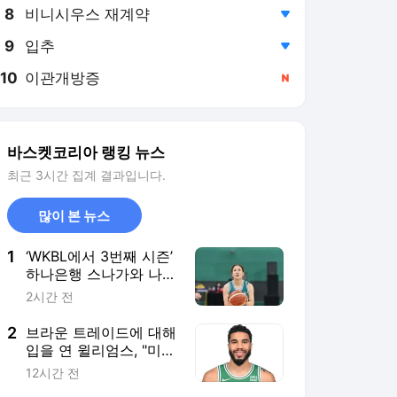
8
비니시우스 재계약
,하락
9
입추
,하락
10
이관개방증
,신규
바스켓코리아 랭킹 뉴스
최근 3시간 집계 결과입니다.
많이 본 뉴스
1
‘WKBL에서 3번째 시즌’
하나은행 스나가와 나츠
키, “수비를 발전시켜야
2시간 전
한다”
2
브라운 트레이드에 대해
입을 연 윌리엄스, "미디
어가 이야기를 만든다"
12시간 전