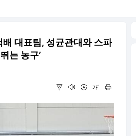
배 대표팀, 성균관대와 스파
 뛰는 농구’
요약보기
음성으로 듣기
번역 설정
글씨크기 조절하기
인쇄하기