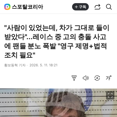
공유하기
통합검색
스포탈코리아
구독
"사람이 있었는데, 차가 그대로 들이
받았다"...레이스 중 고의 충돌 사고
에 팬들 분노 폭발 "영구 제명+법적
조치 필요"
황보동혁 기자
2026. 5. 11. 18:21
요약보기
음성으로 듣기
번역 설정
글씨크기 조절하기
이미지 크게 보기