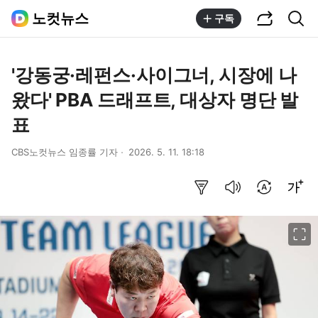
공유하기
통합검색
노컷뉴스
구독
'강동궁·레펀스·사이그너, 시장에 나
왔다' PBA 드래프트, 대상자 명단 발
표
CBS노컷뉴스 임종률 기자
2026. 5. 11. 18:18
요약보기
음성으로 듣기
번역 설정
글씨크기 조절하기
이미지 크게 보기