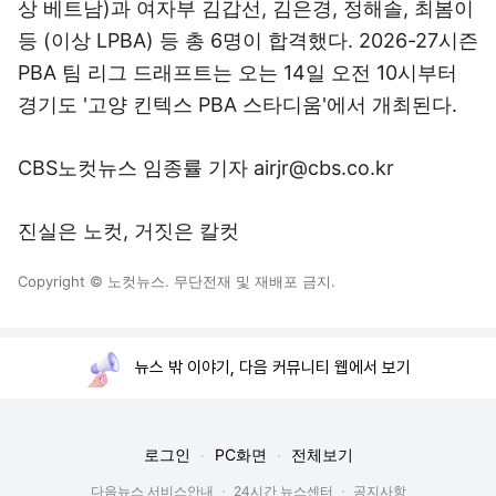
상 베트남)과 여자부 김갑선, 김은경, 정해솔, 최봄이
등 (이상 LPBA) 등 총 6명이 합격했다. 2026-27시즌
PBA 팀 리그 드래프트는 오는 14일 오전 10시부터
경기도 '고양 킨텍스 PBA 스타디움'에서 개최된다.
CBS노컷뉴스 임종률 기자 airjr@cbs.co.kr
진실은 노컷, 거짓은 칼컷
Copyright © 노컷뉴스. 무단전재 및 재배포 금지.
뉴스 밖 이야기, 다음 커뮤니티 웹에서 보기
로그인
PC화면
전체보기
다음뉴스 서비스안내
24시간 뉴스센터
공지사항