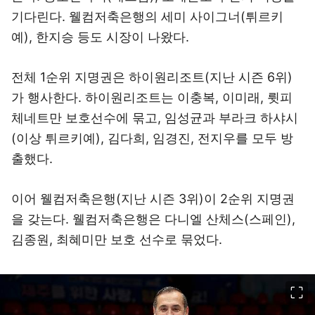
기다린다. 웰컴저축은행의 세미 사이그너(튀르키
예), 한지승 등도 시장이 나왔다.
전체 1순위 지명권은 하이원리조트(지난 시즌 6위)
가 행사한다. 하이원리조트는 이충복, 이미래, 륏피
체네트만 보호선수에 묶고, 임성균과 부라크 하샤시
(이상 튀르키예), 김다희, 임경진, 전지우를 모두 방
출했다.
이어 웰컴저축은행(지난 시즌 3위)이 2순위 지명권
을 갖는다. 웰컴저축은행은 다니엘 산체스(스페인),
김종원, 최혜미만 보호 선수로 묶었다.
이미지 크게 보기