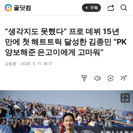
공유하기
통합검색
골닷컴
구독
“생각지도 못했다” 프로 데뷔 15년
만에 첫 해트트릭 달성한 김종민 “PK
양보해준 은고이에게 고마워”
강동훈
2026. 5. 11. 18:17
요약보기
음성으로 듣기
번역 설정
글씨크기 조절하기
이미지 크게 보기