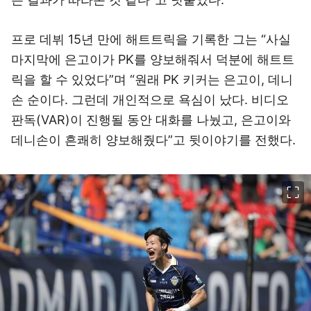
프로 데뷔 15년 만에 해트트릭을 기록한 그는 “사실
마지막에 은고이가 PK를 양보해줘서 덕분에 해트트
릭을 할 수 있었다”며 “원래 PK 키커는 은고이, 데니
손 순이다. 그런데 개인적으로 욕심이 났다. 비디오
판독(VAR)이 진행될 동안 대화를 나눴고, 은고이와
데니손이 흔쾌히 양보해줬다”고 뒷이야기를 전했다.
이미지 크게 보기