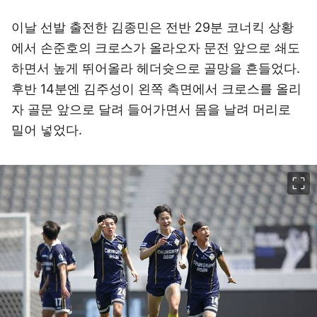
이날 선발 출전한 김종민은 전반 29분 코너킥 상황
에서 손준호의 크로스가 올라오자 문전 앞으로 쇄도
하면서 높게 뛰어올라 헤더슛으로 골망을 흔들었다.
후반 14분엔 김주성이 왼쪽 측면에서 크로스를 올리
자 골문 앞으로 달려 들어가면서 몸을 날려 머리로
밀어 넣었다.
이미지 크게 보기