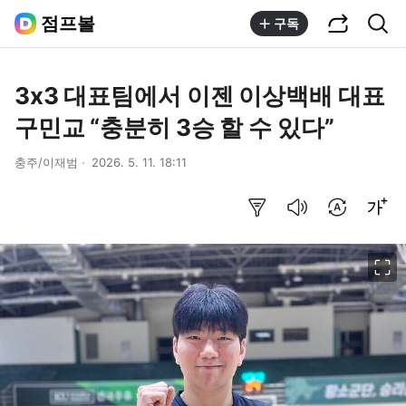
공유하기
통합검색
점프볼
구독
3x3 대표팀에서 이젠 이상백배 대표
구민교 “충분히 3승 할 수 있다”
충주/이재범
2026. 5. 11. 18:11
요약보기
음성으로 듣기
번역 설정
글씨크기 조절하기
이미지 크게 보기