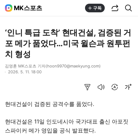
공유하기
통합검색
MK스포츠
구독
‘인니 특급 도착’ 현대건설, 검증된 거
포 메가 품었다…미국 윌슨과 원투펀
치 형성
김영훈 MK스포츠 기자(hoon9970@maekyung.com)
2026. 5. 11. 18:00
요약보기
음성으로 듣기
번역 설정
글씨크기 조절하기
현대건설이 검증된 공격수를 품었다.
현대건설은 11일 인도네시아 국가대표 출신 아포짓
스파이커 메가 영입을 공식 발표했다.