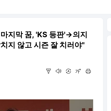
 마지막 꿈, 'KS 등판'→의지
치지 않고 시즌 잘 치러야"
요약보기
음성으로 듣기
번역 설정
글씨크기 조절하기
인쇄하기