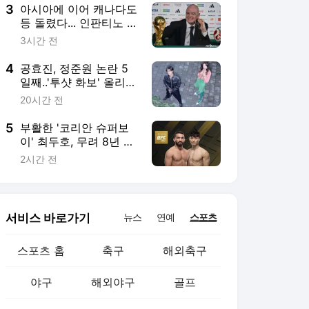
3
아시아에 이어 캐나다도
등 돌렸다... 인판티노 독
단 운영에 "신뢰 못해"→
3시간 전
다른 회장 후보 추천
4
공효진, 정준원 논란 5
일째..'투샷 화보' 올리며
'묵묵히 응원' [스타이
20시간 전
슈]
5
부활한 '코리안 슈퍼보
이' 최두호, 무려 8년 만
에 UFC 랭킹 재진입 도
2시간 전
전... 15위 핏불과 맞대
결
서비스 바로가기
뉴스
연예
스포츠
스포츠 홈
축구
해외축구
야구
해외야구
골프