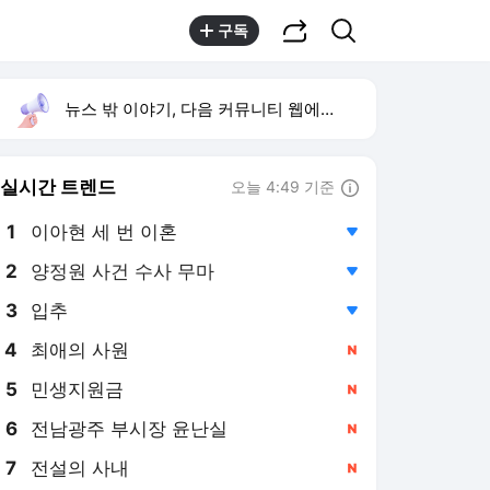
공유하기
검색
구독
뉴스 밖 이야기, 다음 커뮤니티 웹에서 보기
실시간 트렌드
오늘 4:49 기준
툴팁보기
1
이아현 세 번 이혼
,하락
2
양정원 사건 수사 무마
,하락
3
입추
,하락
4
최애의 사원
,신규
5
민생지원금
,신규
6
전남광주 부시장 윤난실
,신규
7
전설의 사내
,신규