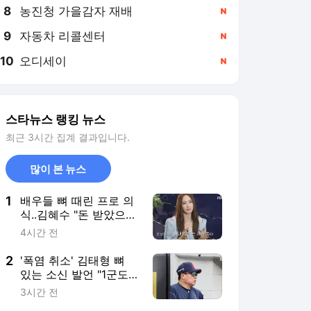
8
농진청 가을감자 재배
,신규
9
자동차 리콜센터
,신규
10
오디세이
,신규
스타뉴스 랭킹 뉴스
최근 3시간 집계 결과입니다.
많이 본 뉴스
1
배우들 뼈 때린 프로 의
식..김혜수 "돈 받았으면
'익스큐즈' 없다, 내 몫
4시간 전
해내야" [스타이슈]
2
'폭염 취소' 김태형 뼈
있는 소신 발언 "1군도 2
군도 경기수 자체가 너
3시간 전
무 많다"