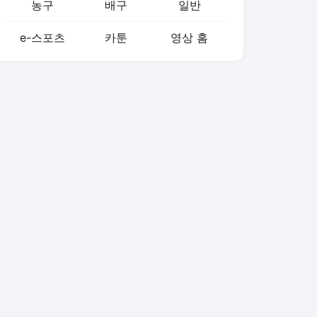
농구
배구
일반
e-스포츠
카툰
영상 홈