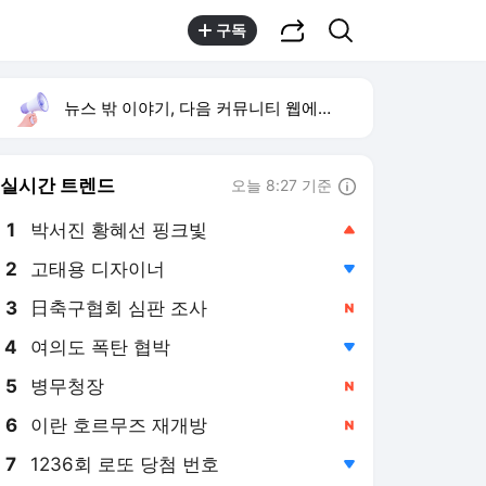
공유하기
검색
구독
뉴스 밖 이야기, 다음 커뮤니티 웹에서 보기
실시간 트렌드
오늘 8:27 기준
툴팁보기
1
박서진 황혜선 핑크빛
,상승
2
고태용 디자이너
,하락
3
日축구협회 심판 조사
,신규
4
여의도 폭탄 협박
,하락
5
병무청장
,신규
6
이란 호르무즈 재개방
,신규
7
1236회 로또 당첨 번호
,하락