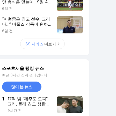
맛 휴식은 맞는데…9월 AG
생각하면 또 ‘찜찜’ [SS시선
6일 전
집중]
“이현중은 최고 선수, 그러
나…” 마줄스 감독이 원하
는 농구는 ‘따로’ 있다 [SS
6일 전
진천in]
SS 시리즈
더보기
스포츠서울 랭킹 뉴스
최근 3시간 집계 결과입니다.
많이 본 뉴스
1
17억 빚 “제주도 도피”…
그리, 몰래 친모 생활비
챙긴 ‘속 깊은 아들’
9시간 전