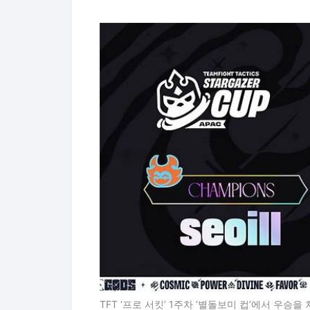
TFT ‘프로 서킷’ 1주차 ‘별돌보미 컵’에서 우승을