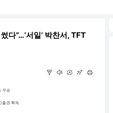
썼다”…‘서일’ 박찬서, TFT
요약보기
음성으로 듣기
번역 설정
글씨크기 조절하기
인쇄하기
최초 우승
 진출권 획득