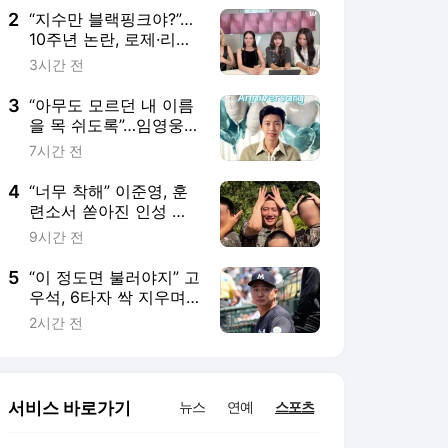
2
“지수만 블랙핑크야?”…
10주년 논란, 로제·리사·
제니는 입 꾹 닫았다
3시간 전
[SS이슈]
3
“아무도 모르던 내 이름
을 목 쉬도록”…임영웅,
데뷔 10주년에 꺼낸 ‘20
7시간 전
명의 영웅시대’
4
“너무 착해” 이준영, 훈
련소서 쏟아진 인성 목
격담…‘포켓몬’ 당근거래
9시간 전
후기까지
5
“이 정도면 불러야지” 고
우석, 6타자 싹 지우며
‘콜업 압박’…징계후 2G
2시간 전
연속 무실점
서비스 바로가기
뉴스
연예
스포츠