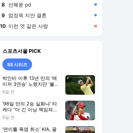
8
선혜윤 pd
,하락
9
엄정욱 지안 결혼
,하락
10
이런 엿 같은 사랑
,신규
스포츠서울
PICK
SS 시리즈
박인비 이후 13년 만의 ‘메
이저 3연승’ 노렸지만 ‘불
발’…유해란, AIG 여자오픈
6일 전
공동 6위 [SS시선집중]
‘98일 만의 2승 실화냐’ 타
케다 “더 긴 이닝 책임져
야…후반기엔 기대에 보답
6일 전
하겠다” [SS시선집중]
‘연이틀 폭염 취소’ KIA, 꿀