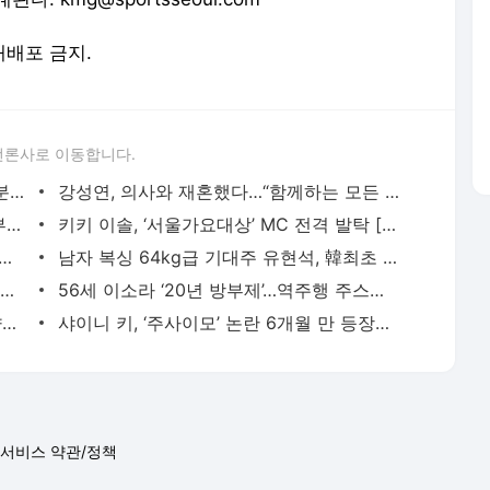
 재배포 금지.
언론사로 이동합니다.
‘야구장 비매너’ 맹승지, 1200만 야구팬 분노케 한 한마디 “그냥 트렌드”…AI면 용서되는가? [
강성연, 의사와 재혼했다…“함께하는 모든 것이 기적” 직접 고백
방시혁 구속영장 두 번의 ‘핑퐁’…국수본부장 “신경전? 신경 써본 적도 없다”
키키 이솔, ‘서울가요대상’ MC 전격 발탁 [35th 서울가요대상]
 부상’ 김영웅, ‘25김도영’ 떠오르네…확실히 다스리고 돌아와야 [SS포커스]
남자 복싱 64kg급 기대주 유현석, 韓최초 아시아 U-15 챔피언십 결승 진출
지수 친오빠, 성폭행 의혹 ‘진실공방’…“강간 vs 셋업 범죄”
56세 이소라 ‘20년 방부제’…역주행 주스에 홍진경도 감탄
“결혼 6일 만에 이혼 조언?” 신지 부부 향한 변호사 유튜버 ‘선 넘은 훈수’ 논란
샤이니 키, ‘주사이모’ 논란 6개월 만 등장…파격 비주얼로 복귀
서비스 약관/정책