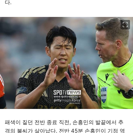
다.
이미지 크게 보기
패색이 짙던 전반 종료 직전, 손흥민의 발끝에서 추
격의 불씨가 살아났다. 전반 45분 손흥민이 기점 역