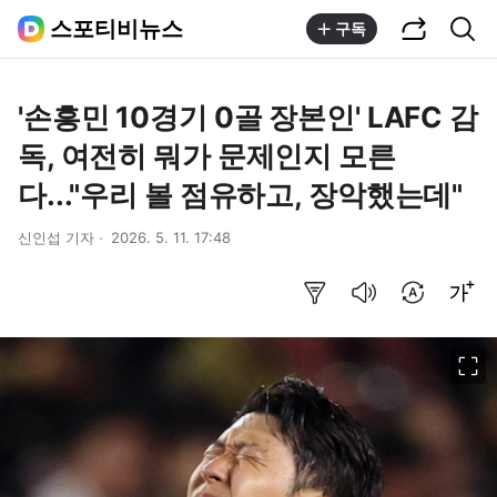
공유하기
통합검색
스포티비뉴스
구독
'손흥민 10경기 0골 장본인' LAFC 감
독, 여전히 뭐가 문제인지 모른
다..."우리 볼 점유하고, 장악했는데"
신인섭 기자
2026. 5. 11. 17:48
요약보기
음성으로 듣기
번역 설정
글씨크기 조절하기
이미지 크게 보기