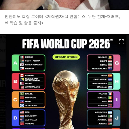
인판티노 회장 로이터 <저작권자(c) 연합뉴스, 무단 전재-재배포,
AI 학습 및 활용 금지>
이미지 크게 보기