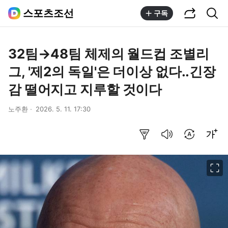
공유하기
통합검색
스포츠조선
구독
32팀→48팀 체제의 월드컵 조별리
그, '제2의 독일'은 더이상 없다..긴장
감 떨어지고 지루할 것이다
노주환
2026. 5. 11. 17:30
요약보기
음성으로 듣기
번역 설정
글씨크기 조절하기
이미지 크게 보기