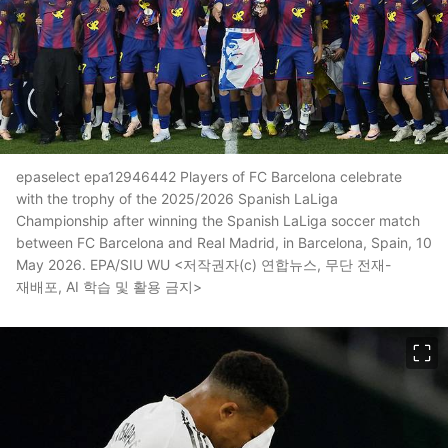
epaselect epa12946442 Players of FC Barcelona celebrate
with the trophy of the 2025/2026 Spanish LaLiga
Championship after winning the Spanish LaLiga soccer match
between FC Barcelona and Real Madrid, in Barcelona, Spain, 10
May 2026. EPA/SIU WU <저작권자(c) 연합뉴스, 무단 전재-
재배포, AI 학습 및 활용 금지>
이미지 크게 보기