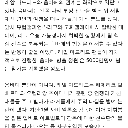
레알 마드리드와 음바페의 관계는 촤악으로 치닫고
있다. 음바페는 왼쪽 다리 부상 진단을 받은 뒤 재활
대신 연인과 여행을 떠나 팬들의 거센 분노를 샀다.
앞서 유럽챔피언스리그와 코파델레이에서 탈락한 데
이어, 리그 우승 가능성마저 희박한 상황에서 팀 핵
심 선수로 분류되는 음바페의 행동을 이해할 수 없다
는 반응이 줄을 이었다. 레알 마드리드 팬들이 자체
적으로 진행한 '음바페 방출 청원'은 5000만명이 넘
는 참가를 기록했을 정도다.
음바페 뿐만이 아니다. 레알 마드리드는 페데리코 발
베르데와 오렐리앙 추아메니가 훈련 중 언쟁과 거친
태클을 주고 받다가 라커룸에서 주먹 다짐을 벌여 논
란이 됐다. 지난 1월 사비 알론소 감독에 이어 지휘봉
을 잡은 알바로 아르벨로아 감독에 대한 선수단의 불
만 목소리가 나오는 등 사분오열된 모습이다.