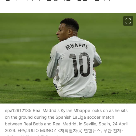
이미지 크게 보기
epa12912135 Real Madrid's Kylian Mbappe looks on as he sits
on the ground during the Spanish LaLiga soccer match
between Real Betis and Real Madrid, in Seville, Spain, 24 April
2026. EPA/JULIO MUNOZ <저작권자(c) 연합뉴스, 무단 전재-