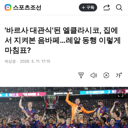
공유하기
통합검색
스포츠조선
구독
'바르사 대관식'된 엘클라시코, 집에
서 지켜본 음바페…레알 동행 이렇게
마침표?
박상경
2026. 5. 11. 17:15
요약보기
음성으로 듣기
번역 설정
글씨크기 조절하기
이미지 크게 보기