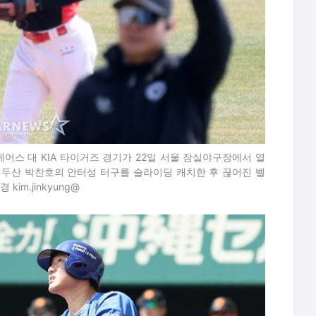
산 베어스 대 KIA 타이거즈 경기가 22일 서울 잠실야구장에서 열
에서 두산 박찬호의 안터성 터구를 슬라이딩 캐치한 후 끊어진 벨
im.jinkyung@