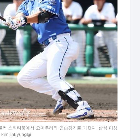
셀룰러 스타티움에서 요미우리와 연습경기를 가졌다. 삼성 이성
m.jinkyung@
om
orea.com, 무단 전재 및 재배포 금지