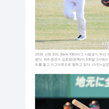
2026 신한 SOL Bank KBO리그 시범경기 두
렸다. KIA 중견수 김호령(왼쪽)이 5회말 2사
트를 들고 더그아웃으로 향하고 있다. /사진=김진경 k