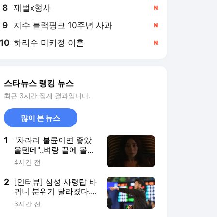
8
재벌x형사
,신규
9
지수 블랙핑크 10주년 사과
,신규
10
하리수 미키정 이혼
,신규
스타뉴스 랭킹 뉴스
최근 3시간 집계 결과입니다.
많이 본 뉴스
1
"차라리 불륜이면 좋았
을텐데"..벼랑 끝에 몰려
도 김혜수는 김혜수 [지
4시간 전
금 불륜]
2
[인터뷰] 삼성 사령탑 바
뀌니 분위기 달라졌다...
김상식 감독 "선수들 의
3시간 전
욕 충만, 누구 할 것 없