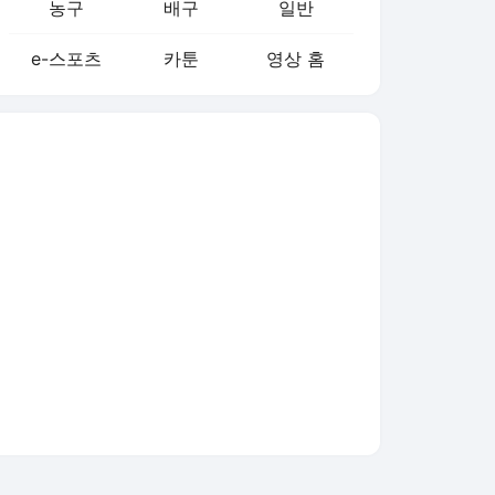
농구
배구
일반
e-스포츠
카툰
영상 홈