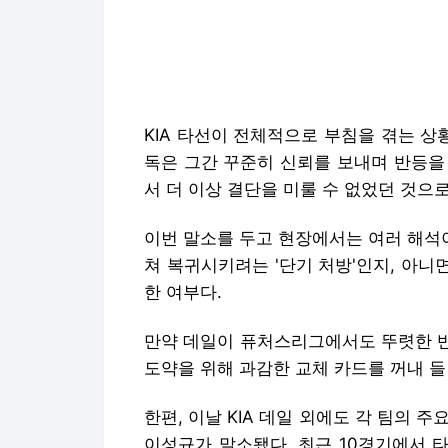
독은 그간 꾸준히 신뢰를 보내며 반등을
서 더 이상 결단을 미룰 수 없었던 것으
이번 말소를 두고 현장에서는 여러 해석이
쳐 복귀시키려는 '단기 처방'인지, 아니
한 여부다.
만약 데일이 퓨처스리그에서도 뚜렷한 반
도약을 위해 과감한 교체 카드를 꺼내 들
한편, 이날 KIA 데일 외에도 각 팀의 
이성규가 말소됐다. 최근 10경기에서 타율
무너진 점이 원인으로 꼽힌다. LG 트윈
트리에서 빠졌다.
삼성에게 주말 3연전을 모두 내준 NC 
양 등 3명을 동시에 1군 엔트리에서 제
12일 경기를 앞두고 등록될 예정이다.