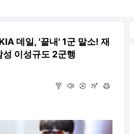
 KIA 데일, '끝내' 1군 말소! 재
성 이성규도 2군행
요약보기
음성으로 듣기
번역 설정
글씨크기 조절하기
인쇄하기