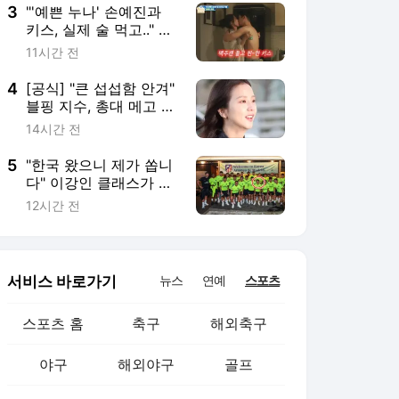
이 다 열심히 한다"
3
"'예쁜 누나' 손예진과
키스, 실제 술 먹고.." 정
해인, 8년만 비화 밝혔
11시간 전
다 [옥문아][★밤
TView]
4
[공식] "큰 섭섭함 안겨"
블핑 지수, 총대 메고 공
개 사과 [스타이슈]
14시간 전
5
"한국 왔으니 제가 쏩니
다" 이강인 클래스가 다
르네, 80명 저녁 대접
12시간 전
'통 큰 신고식'... 아틀레
티코도 감동
서비스 바로가기
뉴스
연예
스포츠
스포츠 홈
축구
해외축구
야구
해외야구
골프