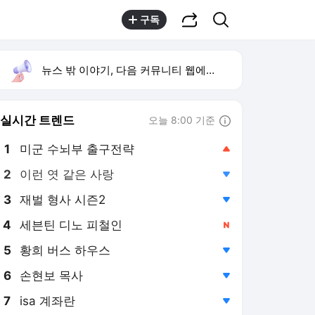
공유하기
검색
구독
뉴스 밖 이야기, 다음 커뮤니티 웹에서 보기
실시간 트렌드
오늘 8:00 기준
툴팁보기
1
미군 수뇌부 출구전략
,상승
2
이런 엿 같은 사랑
,하락
3
재벌 형사 시즌2
,하락
4
세븐틴 디노 피철인
,신규
5
황희 버스 하우스
,하락
6
손현보 목사
,하락
7
isa 계좌란
,하락