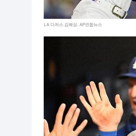
LA 다저스 김혜성. AP연합뉴스