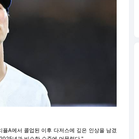
트리플A에서 콜업된 이후 다저스에 깊은 인상을 남겼
2025년과 비슷한 수준에 머물렀다."