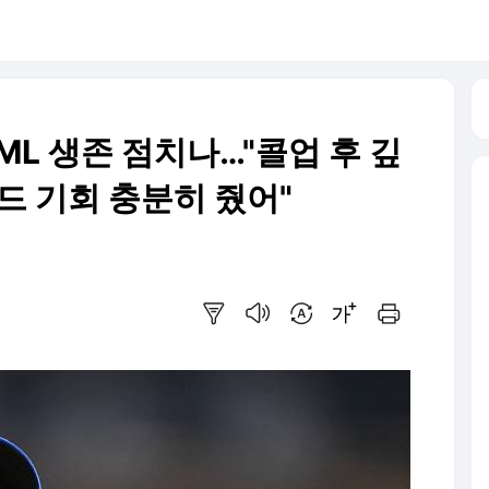
 ML 생존 점치나…"콜업 후 깊
드 기회 충분히 줬어"
요약보기
음성으로 듣기
번역 설정
글씨크기 조절하기
인쇄하기