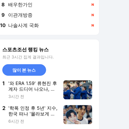
8
배우한가인
,신규
9
이관개방증
,신규
10
나솔사계 국화
,신규
스포츠조선 랭킹 뉴스
최근 3시간 집계 결과입니다.
많이 본 뉴스
1
'와 ERA 1.59' 류현진 후
계자 드디어 나오나, 또
10K 신기록…'줄줄이 방
3시간 전
출' 韓 유망주 희망되나
2
'학폭 인정 후 5년' 지수,
한국 떠나 '몰라보게 달
라진 얼굴'…"과거와 딴
6시간 전
판"