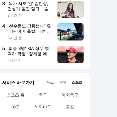
3
'목사 사모 된' 김현정,
전성기 돌연 탈퇴…"술
취한 사람들 상대하기
8시간 전
싫었다"
4
"선수들도 당황했다" 롯
데는 이미 출발, 다른 팀
들 숙박 취소…초유의
8시간 전
사태 10개 구단은?
5
'최종 3명' KIA 상무 합
격자 확정…정해영 예상
대로, 한재승·윤도현도
7시간 전
간다
서비스 바로가기
뉴스
연예
스포츠
스포츠 홈
축구
해외축구
야구
해외야구
골프