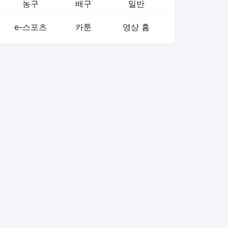
농구
배구
일반
e-스포츠
카툰
영상 홈