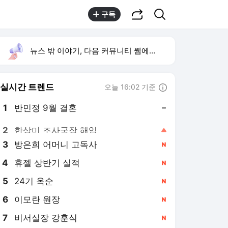
공유하기
검색
구독
뉴스 밖 이야기, 다음 커뮤니티 웹에서 보기
실시간 트렌드
오늘 16:02 기준
툴팁보기
1
반민정 9월 결혼
,유지
2
한상미 조사국장 해임
,상승
3
방은희 어머니 고독사
,신규
4
휴젤 상반기 실적
,신규
5
24기 옥순
,신규
6
이모란 원장
,신규
7
비서실장 강훈식
,신규