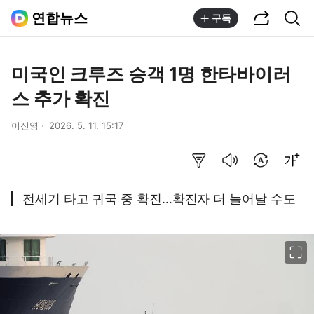
공유하기
통합검색
연합뉴스
구독
미국인 크루즈 승객 1명 한타바이러
스 추가 확진
이신영
2026. 5. 11. 15:17
요약보기
음성으로 듣기
번역 설정
글씨크기 조절하기
전세기 타고 귀국 중 확진…확진자 더 늘어날 수도
이미지 크게 보기