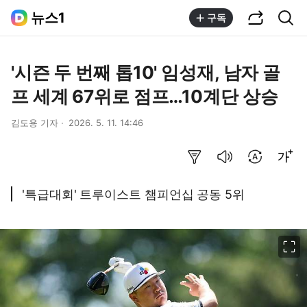
공유하기
통합검색
뉴스1
구독
'시즌 두 번째 톱10' 임성재, 남자 골
프 세계 67위로 점프…10계단 상승
김도용 기자
2026. 5. 11. 14:46
요약보기
음성으로 듣기
번역 설정
글씨크기 조절하기
'특급대회' 트루이스트 챔피언십 공동 5위
이미지 크게 보기