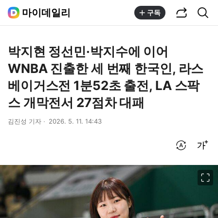
공유하기
통합검색
마이데일리
구독
박지현 정선민·박지수에 이어
WNBA 진출한 세 번째 한국인, 라스
베이거스전 1분52초 출전, LA 스팍
스 개막전서 27점차 대패
김진성 기자
2026. 5. 11. 14:43
번역 설정
글씨크기 조절하기
이미지 크게 보기