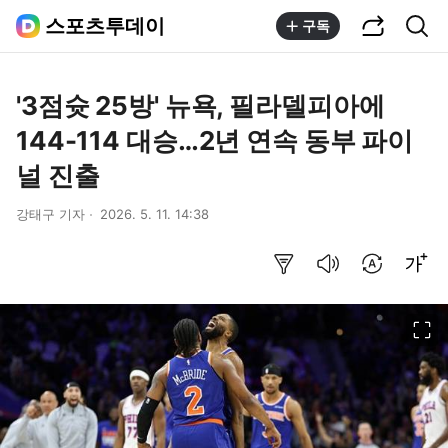
공유하기
통합검색
스포츠투데이
구독
'3점슛 25방' 뉴욕, 필라델피아에
144-114 대승…2년 연속 동부 파이
널 진출
강태구 기자
2026. 5. 11. 14:38
요약보기
음성으로 듣기
번역 설정
글씨크기 조절하기
이미지 크게 보기