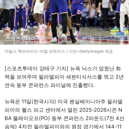
마일스 맥브라이드-미칼 브릿지스 / 사진=GettyImages 제공
[스포츠투데이 강태구 기자] 뉴욕 닉스가 엄청난 화
력을 보여주며 필라델피아 세븐티식서스를 꺾고 2년
연속 동부 콘퍼런스 파이널에 진출했다.
뉴욕은 11일(한국시각) 미국 펜실베이니아주 필라델
피아의 웰스 파고 센터에서 열린 2025-2026시즌 N
BA 플레이오프(PO) 동부 콘퍼런스 2라운드(7전 4선
승제) 4차전 필라델피아와의 원정 경기에서 144-11