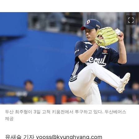
이미지 크게 보기
두산 최주형이 3일 고척 키움전에서 투구하고 있다. 두산베어스
제공
유새슬 기자 yooss@kyunghyang.com