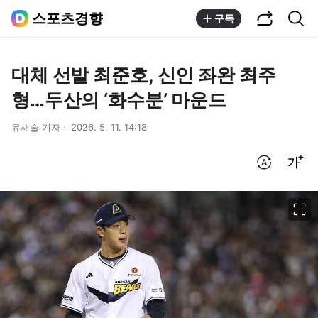
공유하기
통합검색
스포츠경향
구독
대체 선발 최준호, 신인 좌완 최주
형…두산의 ‘화수분’ 마운드
유새슬 기자
2026. 5. 11. 14:18
번역 설정
글씨크기 조절하기
이미지 크게 보기