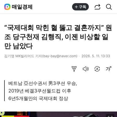
공유하기
통합검색
매일경제
구독
“국제대회 막힌 혈 뚫고 결혼까지” 원
조 당구천재 김행직, 이젠 비상할 일
만 남았다
김기영 MK빌리어드 기자(bay-bay@naver.com)
2026. 5. 11. 13:33
요약보기
음성으로 듣기
번역 설정
글씨크기 조절하기
베트남 亞선수권서 男3쿠션 우승,
2019년 베겔3쿠션월드컵 이후
6년5개월만의 국제대회 정상
이미지 크게 보기