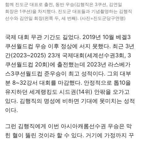
함께 진도군 대표로 출전, 동반 우승(김행직은 3쿠션, 김연일
회장은 1쿠션)을 차지했다. 진도군 대표들과 기념촬영하는 김행직
선수와 김연일 회장(왼쪽 두, 세 번째). (사진=진도군당구연맹)
국제 대회 무관 기간도 길었다. 2019년 10월 베겔3
쿠션월드컵 우승 이후 정상에 서지 못했다. 최근 3년
간(2023~2025) 23개 국제대회(세계선수권3회, 3
쿠션월드컵 20회)에 출전했는데 2023년 라스베가
스3쿠션월드컵 준우승이 최고 성적이다. 그외 대부
분 8~32강서 대회를 마감했다. 안정적으로 톱10을
유지하던 세계랭킹도 시드권(14위) 안팎을 오가고
있다. 김행직의 명성에 비하면 기대에 못미치는 성적
이다.
그런 김행직에게 이번 아시아캐롬선수권 우승은 막
힌 혈이 뚫린 것이라 할 수 있다. 거기에 가정까지 꾸