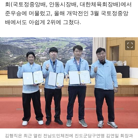
회(국토정중앙배, 안동시장배, 대한체육회장배)에서
준우승에 머물렀고, 올해 개막전인 3월 국토정중앙
배에서도 아쉽게 2위에 그쳤다.
이미지 크게 보기
김행직은 최근 열린 전남도민체전에 진도군당구연맹 김연일 회장과