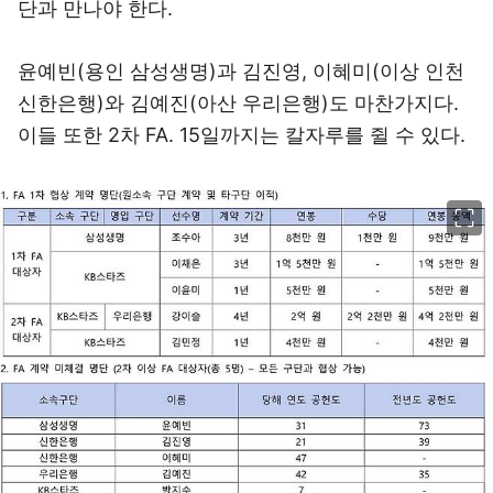
단과 만나야 한다.
윤예빈(용인 삼성생명)과 김진영, 이혜미(이상 인천
신한은행)와 김예진(아산 우리은행)도 마찬가지다.
이들 또한 2차 FA. 15일까지는 칼자루를 쥘 수 있다.
이미지 크게 보기