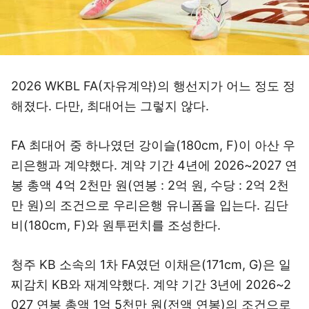
2026 WKBL FA(자유계약)의 행선지가 어느 정도 정
해졌다. 다만, 최대어는 그렇지 않다.
FA 최대어 중 하나였던 강이슬(180cm, F)이 아산 우
리은행과 계약했다. 계약 기간 4년에 2026~2027 연
봉 총액 4억 2천만 원(연봉 : 2억 원, 수당 : 2억 2천
만 원)의 조건으로 우리은행 유니폼을 입는다. 김단
비(180cm, F)와 원투펀치를 조성한다.
청주 KB 소속의 1차 FA였던 이채은(171cm, G)은 일
찌감치 KB와 재계약했다. 계약 기간 3년에 2026~2
027 연봉 총액 1억 5천만 원(전액 연봉)의 조건으로