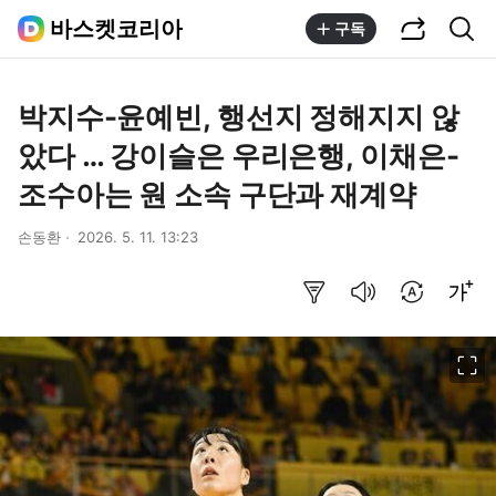
공유하기
통합검색
바스켓코리아
구독
박지수-윤예빈, 행선지 정해지지 않
았다 … 강이슬은 우리은행, 이채은-
조수아는 원 소속 구단과 재계약
손동환
2026. 5. 11. 13:23
요약보기
음성으로 듣기
번역 설정
글씨크기 조절하기
이미지 크게 보기