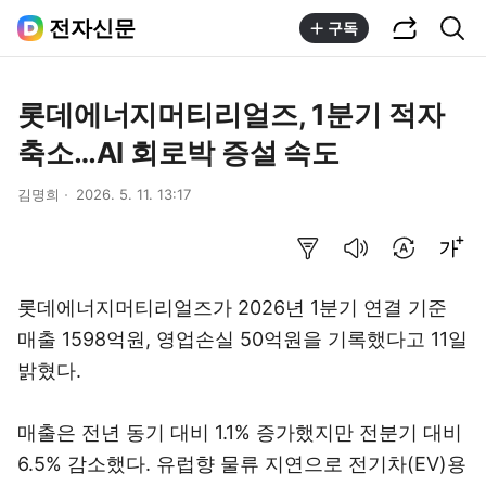
공유하기
통합검색
전자신문
구독
롯데에너지머티리얼즈, 1분기 적자
축소…AI 회로박 증설 속도
김명희
2026. 5. 11. 13:17
요약보기
음성으로 듣기
번역 설정
글씨크기 조절하기
롯데에너지머티리얼즈가 2026년 1분기 연결 기준
매출 1598억원, 영업손실 50억원을 기록했다고 11일
밝혔다.
매출은 전년 동기 대비 1.1% 증가했지만 전분기 대비
6.5% 감소했다. 유럽향 물류 지연으로 전기차(EV)용