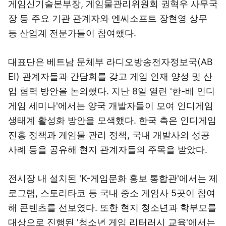
게임신기술본부장, 게임물관리위원회 권혁우 사무국
장 등 주요 기관 관계자와 엔씨소프트 장현영 상무
등 산업계 전문가들이 참여했다.
대표단은 베트남 문체부 라디오방송전자정보국(AB
EI) 관계자들과 간담회를 갖고 게임 인재 양성 및 산
업 협력 방안을 논의했다. 지난 8일 열린 '한-베 인디
게임 세미나'에서는 양국 개발자들이 모여 인디게임
생태계 활성화 방안을 모색했다. 한국 측은 인디게임
진흥 정책과 게임물 관리 정책, 국내 개발사의 성공
사례 등을 공유해 현지 관계자들의 주목을 받았다.
전시장 내 설치된 'K-게임문화 홍보 통합관'에서는 제
로그램, 스토리타코 등 국내 중소 게임사 5곳이 참여
해 콘텐츠를 선보였다. 또한 현지 청소년과 학부모를
대상으로 진행된 '청소년 게임 리터러시 교육'에서는