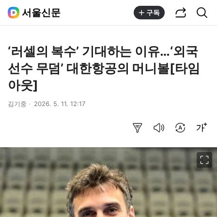
공유하기
통합검색
서울신문
구독
‘러셀의 복수’ 기대하는 이유…‘외국
선수 무덤’ 대한항공의 머니볼[타임
아웃]
김기중
2026. 5. 11. 12:17
요약보기
음성으로 듣기
번역 설정
글씨크기 조절하기
이미지 크게 보기