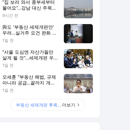
“집 보러 와서 종부세부터
물어요”…강남 대신 주목받
는 ‘강·양·영·동’
9시간 전
與도 '부동산 세제개편안'
우려…실거주 요건 완화 시
사
1일 전
"서울 도심엔 자산가들만
살게 될 것"…세제개편 우
려 쏟아져
1일 전
오세훈 "부동산 해법, 규제
아니라 공급...끝까지 개선
건의할 것"
1일 전
부동산 세제개편 후폭풍
더보기