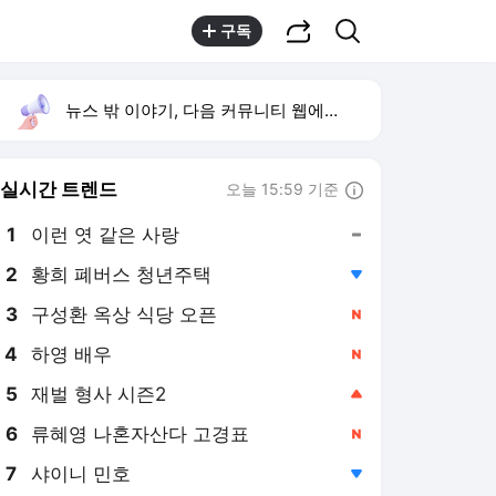
공유하기
검색
구독
뉴스 밖 이야기, 다음 커뮤니티 웹에서 보기
실시간 트렌드
오늘 15:59 기준
툴팁보기
1
이런 엿 같은 사랑
,유지
2
황희 폐버스 청년주택
,하락
3
구성환 옥상 식당 오픈
,신규
4
하영 배우
,신규
5
재벌 형사 시즌2
,상승
6
류혜영 나혼자산다 고경표
,신규
7
샤이니 민호
,하락