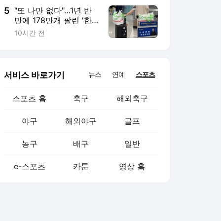
5
"또 나만 없다"…1년 반
만에 178만개 팔린 '한
국 가방'
10시간 전
서비스 바로가기
뉴스
연예
스포츠
스포츠 홈
축구
해외축구
야구
해외야구
골프
농구
배구
일반
e-스포츠
카툰
영상 홈