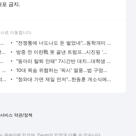
배포 금지.
론사로 이동합니다.
삼성 노조위원장 "성과급 제도화 방안 없으면 오늘 조정 결렬"
"전쟁통에 너도나도 돈 벌었네"…동학개미 '함박웃음'
단일화 질문 받자 한동훈 "세상에 절대 안되는 건 없다"...가능성 열어둬
방중 전 이란戰 못 끝낸 트럼프…시진핑 '표정관리'
성 유니폼 입은 초6"...주왕산서 실종, 이틀째 수색
"동아리 탈퇴 안돼" 7시간반 대치…대학생 1명, 결국 송치[only 이데일리]
업비트 해킹도 北 소행? 작년에 2조 코인 털었다
10대 목숨 위협하는 '픽시' 열풍…법 구멍에 단속 난항
李대통령 "'사실상 갭투자 허용' 주장은 억까"
"청와대 가면 제일 먼저"...한동훈 개소식에 '찰밥 할머니' 등장
서비스 약관/정책
 글쓴이에 있으며, Daum의 입장과 다를 수 있습니다.