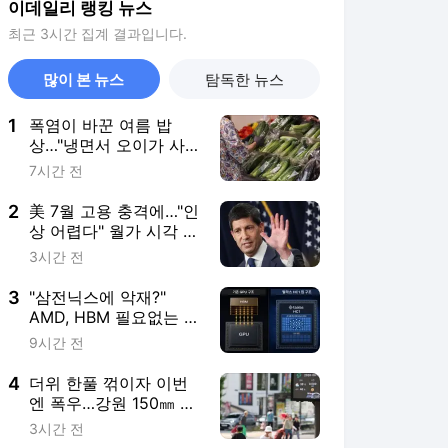
이데일리 랭킹 뉴스
최근 3시간 집계 결과입니다.
많이 본 뉴스
탐독한 뉴스
1
폭염이 바꾼 여름 밥
상…"냉면서 오이가 사
라졌다"
7시간 전
2
美 7월 고용 충격에…"인
상 어렵다" 월가 시각 급
선회(종합)
3시간 전
3
"삼전닉스에 악재?"
AMD, HBM 필요없는 AI
칩 품었다
9시간 전
4
더위 한풀 꺾이자 이번
엔 폭우…강원 150㎜ 물
폭탄
3시간 전