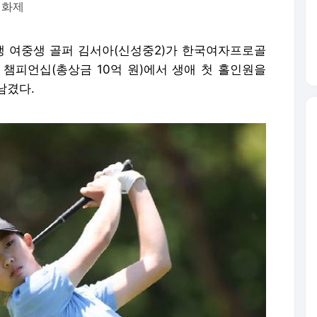
 화제
2년생 여중생 골퍼 김서아(신성중2)가 한국여자프로골
스 챔피언십(총상금 10억 원)에서 생애 첫 홀인원을
남겼다.