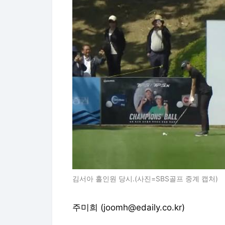
김서아 홀인원 당시.(사진=SBS골프 중계 캡처)
주미희 (joomh@edaily.co.kr)