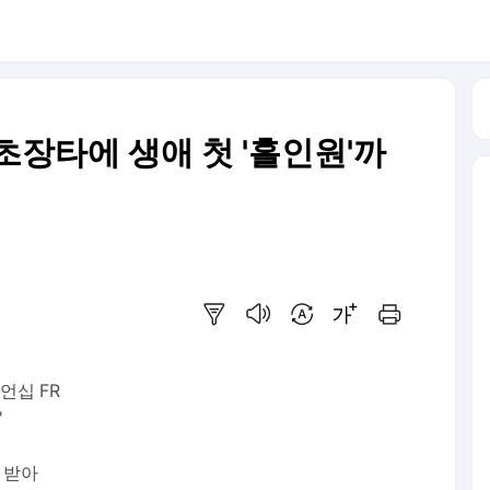
 초장타에 생애 첫 '홀인원'까
요약보기
음성으로 듣기
번역 설정
글씨크기 조절하기
인쇄하기
언십 FR
'
 받아