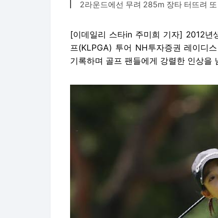
2라운드에선 무려 285m 장타 터뜨려 또
[이데일리 스타in 주미희 기자] 201
프(KLPGA) 투어 NH투자증권 레이디
기록하며 골프 팬들에게 강렬한 인상을 