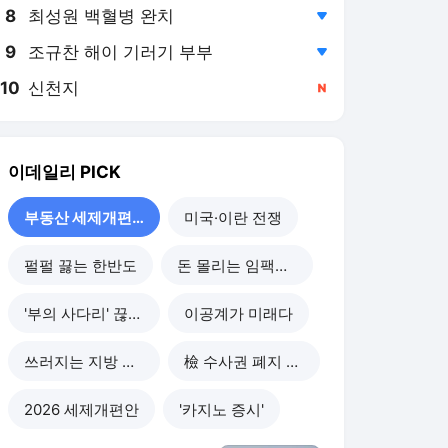
8
최성원 백혈병 완치
,하락
9
조규찬 해이 기러기 부부
,하락
10
신천지
,신규
이데일리
PICK
부동산 세제개편 후폭풍
미국·이란 전쟁
펄펄 끓는 한반도
돈 몰리는 임팩트 투자
'부의 사다리' 끊기나
이공계가 미래다
쓰러지는 지방 부동산
檢 수사권 폐지 후폭풍
2026 세제개편안
'카지노 증시'