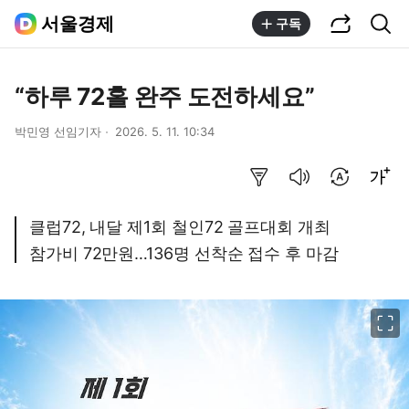
공유하기
통합검색
서울경제
구독
“하루 72홀 완주 도전하세요”
박민영 선임기자
2026. 5. 11. 10:34
요약보기
음성으로 듣기
번역 설정
글씨크기 조절하기
클럽72, 내달 제1회 철인72 골프대회 개최
참가비 72만원…136명 선착순 접수 후 마감
이미지 크게 보기