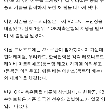
바)로 외국인 선수를 교체했다. 결국 러셀은 통합 우
승의 기쁨을 함께하지 못한 채 팀을 떠나게 됐다.
이번 시즌을 앞두고 러셀은 다시 V리그에 도전장을
내밀었고, 전체 1순위로 OK저축은행의 지명을 받으
며 새 출발을 알렸다.
이날 드래프트에는 7개 구단이 참가했다. 이 가운데
현대캐피탈, 우리카드, 한국전력은 각각 레오나르도
레이바 마르티네즈(등록명 레오), 하파엘 아라우조
(등록명 아라우조), 쉐론 베논 에반스(등록명 베논)
와 재계약을 체결했다.
반면 OK저축은행을 비롯해 삼성화재, 대한항공, KB
손해보험은 기존 외국인 선수와 결별하고 새 얼굴 영
입에 나섰다.