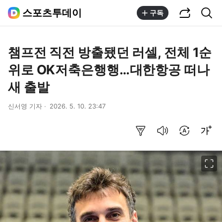
공유하기
통합검색
스포츠투데이
구독
챔프전 직전 방출됐던 러셀, 전체 1순
위로 OK저축은행행…대한항공 떠나
새 출발
신서영 기자
2026. 5. 10. 23:47
요약보기
음성으로 듣기
번역 설정
글씨크기 조절하기
이미지 크게 보기