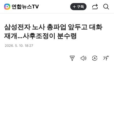
공유하기
통합검색
연합뉴스TV
구독
삼성전자 노사 총파업 앞두고 대화
재개…사후조정이 분수령
2026. 5. 10. 18:27
요약보기
음성으로 듣기
번역 설정
글씨크기 조절하기