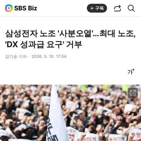
공유하기
통합검색
SBS Biz
구독
삼성전자 노조 '사분오열'…최대 노조,
'DX 성과급 요구' 거부
김기송 기자
2026. 5. 10. 17:54
글씨크기 조절하기
이미지 크게 보기