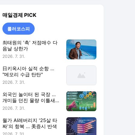
2026. 7. 31.
외국인 놀이터 된 국장 …
개미들 던진 물량 이틀새
8.5조 쓸어담아
2026. 7. 31.
월가 AI레버리지 '25살 타
짜'의 항복 … 美증시 반색
2026. 7. 31.
롤러코스피
더보기
매일경제 랭킹 뉴스
최근 3시간 집계 결과입니다.
많이 본 뉴스
탐독한 뉴스