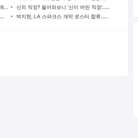
103억원어치 팔았다…대출 막히자 코인 매각하고 집 산 30대 - 매일경제
신의 직장? 들어와보니 ‘신이 버린 직장’…국책은행 이직률 3배 뛰었다 - 매일경제
“마통 뚫어서라도 주식해야”...5대은행 마통 잔액 40조, 40개월만에 최대 - 매일경제
박지현, LA 스파크스 개막 로스터 합류...세 번째 한국인 WNBA 선수 탄생 임박 - MK스포츠
서비스 약관/정책
 글쓴이에 있으며, Daum의 입장과 다를 수 있습니다.