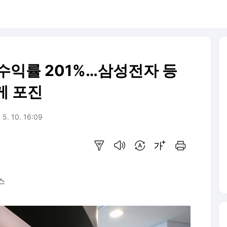
 수익률 201%…삼성전자 등
게 포진
 5. 10. 16:09
요약보기
음성으로 듣기
번역 설정
글씨크기 조절하기
인쇄하기
스