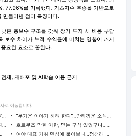
%, 77.96%를 기록했다. 기초지수 추종을 기반으로
 만들어낸 점이 특징이다.
 낮은 총보수 구조를 갖춰 장기 투자 시 비용 부담
수록 보수 차이가 누적 수익률에 미치는 영향이 커지
 중요한 요소로 꼽힌다.
 무단 전재, 재배포 및 AI학습 이용 금지
론사로 이동합니다.
“이러다 나만 거지” “먹은 돈 토해낼라”…7천피에 더 불안해진 개미들 - 매일경제
“무거운 이야기 하려 한다”…안타까운 소식 전한 배우 조정석, 무슨일이 - 매일경제
“고액 자산가는 못받습니다”…고유가 지원금 2차 지급기준 내일 공개 - 매일경제
호르무즈 막힌 이란, 믿는 구석 있었구나…미국 건드리지 못한다는데 - 매일경제
급 전직원에 나눠줘야지, 왜 반도체가 다 먹나”…삼전 노조 내분 심화 - 매일경제
여야 대표 거취 민심에 물어보니…정청래 연임 반대 45%, 장동혁 사퇴 42% - 매일경제