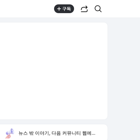
공유하기
검색
구독
뉴스 밖 이야기, 다음 커뮤니티 웹에서 보기
실시간 트렌드
오늘 10:28 기준
툴팁보기
1
황희 버스 하우스
,신규
2
하영 4대째 의사 집안
,상승
3
배용준 백발 얼굴
,신규
4
이시영 캐나다 한달살기
,상승
5
삼성 미야모리 영입
,신규