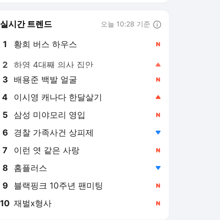
6
경찰 가족사건 상피제
,하락
7
이런 엿 같은 사랑
,신규
8
홈플러스
,하락
9
블랙핑크 10주년 팬미팅
,신규
10
재벌x형사
,신규
매일경제
PICK
롤러코스피
최태원의 '촉' 저점매수 다
음날 상한가
2026. 7. 31.
日키옥시아 실적 순항 …
"메모리 수급 탄탄"