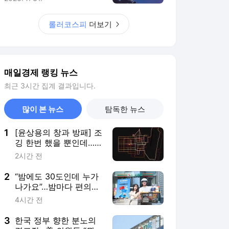
1
[윤상용의 창과 방패] 조
깅 한번 했을 뿐인데…
핵항모 위치가 들통났다
2시간 전
2
“밤에도 30도인데 누가
나가요”…밤마다 편의점
배달 터졌다
4시간 전
3
한국 정부 향한 분노의
경고장...美 의원들 “뭔
데 우리 기업을 검열하
6시간 전
나”
4
“여름엔 이 차 사는 거
다시 생각해야”...차량 내
부온도, 85도까지 올랐
12시간 전
다
5
“너무 많이 맞아 불쌍하
다”…주상욱 위해 차예련
이 준비한 보양식
9시간 전