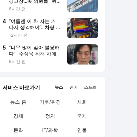
서비스 바로가기
뉴스
연예
스포츠
뉴스 홈
기후/환경
사회
경제
정치
국제
문화
IT/과학
인물
지식/칼럼
연재
배열설명서