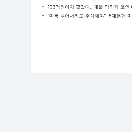
다음뉴스 서비스안내
24시간 뉴스센터
공지사항
기사배열책임자 : 임광욱
청소년보호책임자 : 이호원
뉴스 기사에 대한 저작권 및 법적 책임은 자료제공사 또는
© Daum Corp.