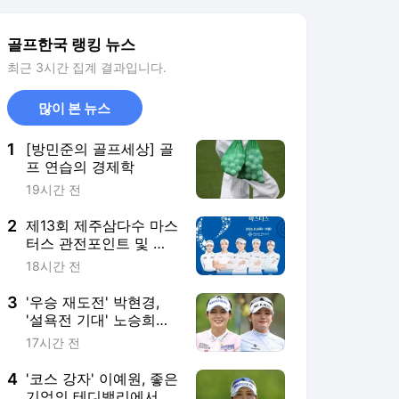
솔·서교림·박현경·유현
조·이예원·고지우·김민
3
'우승 재도전' 박현경,
선7·노승희 등 [KLPGA]
'설욕전 기대' 노승희와
하반기 첫날 격돌
17시간 전
[KLPGA 제주삼다수]
4
'코스 강자' 이예원, 좋은
기억의 테디밸리에서 시
즌 2승 겨냥 [KLPGA 제
15시간 전
주삼다수]
5
디펜딩 챔피언 고지원
"타이틀 방어에 대한 욕
심이 커요" [KLPGA 제
15시간 전
주삼다수]
서비스 바로가기
뉴스
연예
스포츠
스포츠 홈
축구
해외축구
야구
해외야구
골프