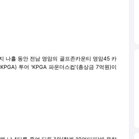
까지 나흘 동안 전남 영암의 골프존카운티 영암45 카
PGA) 투어 'KPGA 파운더스컵'(총상금 7억원)이
 날 4타를 줄여 단독 1위(합계 10언더파)에 올랐