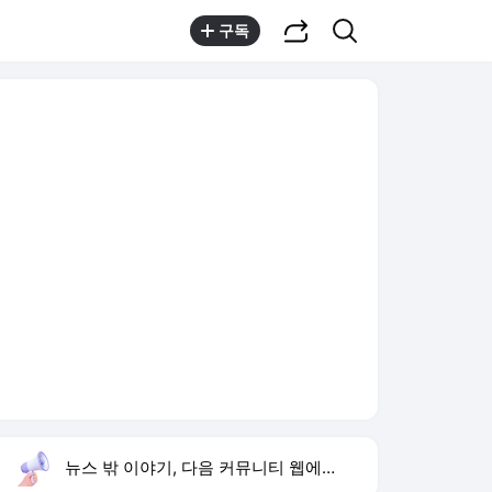
공유하기
검색
구독
뉴스 밖 이야기, 다음 커뮤니티 웹에서 보기
실시간 트렌드
오늘 16:02 기준
툴팁보기
1
반민정 9월 결혼
,유지
2
한상미 조사국장 해임
,상승
3
방은희 어머니 고독사
,신규
4
휴젤 상반기 실적
,신규
5
24기 옥순
,신규
6
이모란 원장
,신규
7
비서실장 강훈식
,신규