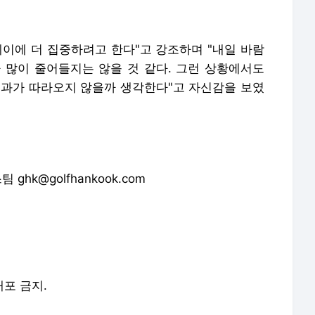
배포 금지.
론사로 이동합니다.
'이글로 버틴' 임성재, 트루이스트 대회 3R 공동 4위…역전 우승 도전 [PGA 시그니처] - 골프한국
'우승 정조준' 정찬민, KPGA 파운더스컵 3R 선두…양지호·정재현·신상훈·문도엽 맹추격 - 골프한
김효주·박현경·김지수, NH투자증권 대회 챔피언조 우승 경쟁 [KLPGA] - 골프한국
미즈호 오픈 3R서 반등에 성공한 신지은·황유민 [LPGA] - 골프한국
최혜진, 미즈호 무빙데이 3위로 도약…역전 우승 기대 [LPGA] - 골프한국