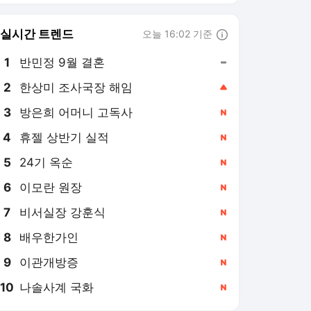
8
배우한가인
,신규
9
이관개방증
,신규
10
나솔사계 국화
,신규
골프한국 랭킹 뉴스
최근 3시간 집계 결과입니다.
많이 본 뉴스
1
[방민준의 골프세상] 골
프 연습의 경제학
19시간 전
2
제13회 제주삼다수 마스
터스 관전포인트 및 우
승후보들…고지원·김민
18시간 전