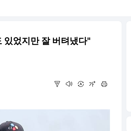
도 있었지만 잘 버텨냈다"
요약보기
음성으로 듣기
번역 설정
글씨크기 조절하기
인쇄하기