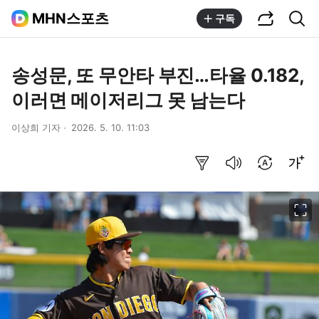
공유하기
통합검색
MHN스포츠
구독
송성문, 또 무안타 부진…타율 0.182,
이러면 메이저리그 못 남는다
이상희 기자
2026. 5. 10. 11:03
요약보기
음성으로 듣기
번역 설정
글씨크기 조절하기
이미지 크게 보기