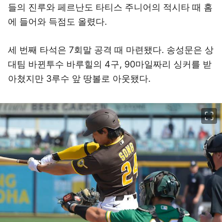
들의 진루와 페르난도 타티스 주니어의 적시타 때 홈
에 들어와 득점도 올렸다.
세 번째 타석은 7회말 공격 때 마련됐다. 송성문은 상
대팀 바뀐투수 바루힐의 4구, 90마일짜리 싱커를 받
아쳤지만 3루수 앞 땅볼로 아웃됐다.
이미지 크게 보기