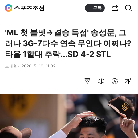
공유하기
통합검색
스포츠조선
구독
'ML 첫 볼넷→결승 득점' 송성문, 그
러나 3G-7타수 연속 무안타 어쩌나?
타율 1할대 추락...SD 4-2 STL
노재형
2026. 5. 10. 11:02
요약보기
음성으로 듣기
번역 설정
글씨크기 조절하기
이미지 크게 보기