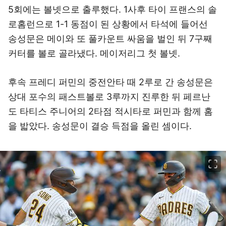
5회에는 볼넷으로 출루했다. 1사후 타이 프랜스의 솔
로홈런으로 1-1 동점이 된 상황에서 타석에 들어선
송성문은 메이와 또 풀카운트 싸움을 벌인 뒤 7구째
커터를 볼로 골라냈다. 메이저리그 첫 볼넷.
후속 프레디 퍼민의 중전안타 때 2루로 간 송성문은
상대 포수의 패스트볼로 3루까지 진루한 뒤 페르난
도 타티스 주니어의 2타점 적시타로 퍼민과 함께 홈
을 밟았다. 송성문이 결승 득점을 올린 셈이다.
이미지 크게 보기