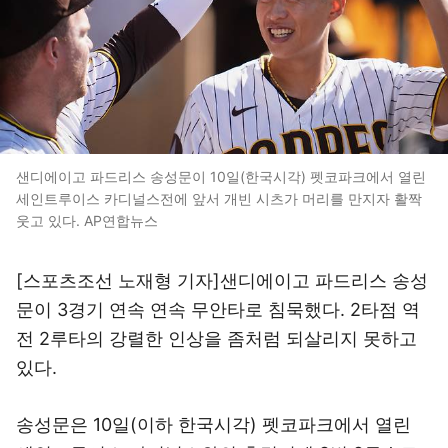
샌디에이고 파드리스 송성문이 10일(한국시각) 펫코파크에서 열린
세인트루이스 카디널스전에 앞서 개빈 시츠가 머리를 만지자 활짝
웃고 있다. AP연합뉴스
[스포츠조선 노재형 기자]샌디에이고 파드리스 송성
문이 3경기 연속 연속 무안타로 침묵했다. 2타점 역
전 2루타의 강렬한 인상을 좀처럼 되살리지 못하고
있다.
송성문은 10일(이하 한국시각) 펫코파크에서 열린