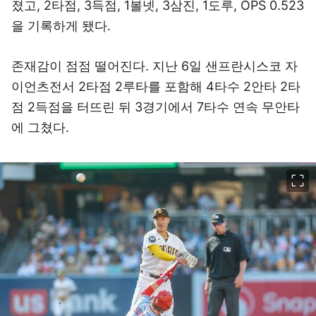
졌고, 2타점, 3득점, 1볼넷, 3삼진, 1도루, OPS 0.523
을 기록하게 됐다.
존재감이 점점 떨어진다. 지난 6일 샌프란시스코 자
이언츠전서 2타점 2루타를 포함해 4타수 2안타 2타
점 2득점을 터뜨린 뒤 3경기에서 7타수 연속 무안타
에 그쳤다.
이미지 크게 보기