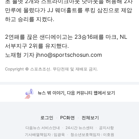
초 볼넷 2개와 스트라이크아웃 낫아웃을 허용해 2사
만루에 몰렸다가 JJ 웨더홀트를 루킹 삼진으로 제압
하고 승리를 지켰다.
2연패를 끊은 샌디에이고는 23승16패를 마크, NL
서부지구 2위를 유지했다.
노재형 기자 jhno@sportschosun.com
Copyright © 스포츠조선. 무단전재 및 재배포 금지.
뉴스 밖 이야기, 다음 커뮤니티 웹에서 보기
로그인
PC화면
전체보기
다음뉴스 서비스안내
24시간 뉴스센터
공지사항
기사배열책임자 : 임광욱
청소년보호책임자 : 이호원