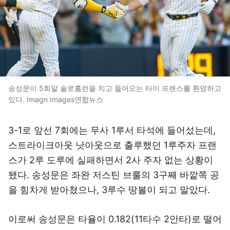
송성문이 5회말 솔로홈런을 치고 들어오는 타이 프랜스를 환영하고
있다. Imagn Images연합뉴스
3-1로 앞선 7회에는 무사 1루서 타석에 들어섰는데,
스트라이크아웃 낫아웃으로 출루했던 1루주자 프랜
스가 2루 도루에 실패하면서 2사 주자 없는 상황이
됐다. 송성문은 좌완 저스틴 브룰의 3구째 바깥쪽 공
을 힘차게 받아쳤으나, 3루수 땅볼이 되고 말았다.
이로써 송성문은 타율이 0.182(11타수 2안타)로 떨어