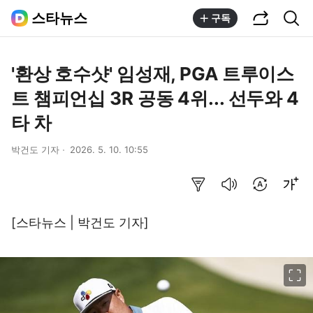
공유하기
통합검색
스타뉴스
구독
'환상 호수샷' 임성재, PGA 트루이스
트 챔피언십 3R 공동 4위... 선두와 4
타 차
박건도 기자
2026. 5. 10. 10:55
요약보기
음성으로 듣기
번역 설정
글씨크기 조절하기
[스타뉴스 | 박건도 기자]
이미지 크게 보기