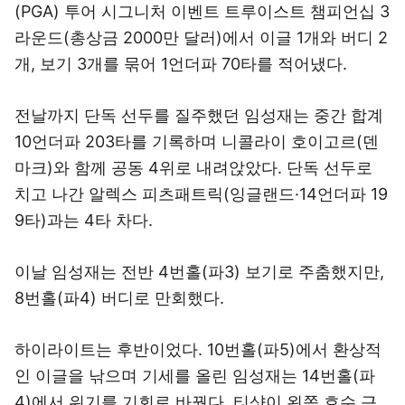
(PGA) 투어 시그니처 이벤트 트루이스트 챔피언십 3
라운드(총상금 2000만 달러)에서 이글 1개와 버디 2
개, 보기 3개를 묶어 1언더파 70타를 적어냈다.
전날까지 단독 선두를 질주했던 임성재는 중간 합계
10언더파 203타를 기록하며 니콜라이 호이고르(덴
마크)와 함께 공동 4위로 내려앉았다. 단독 선두로
치고 나간 알렉스 피츠패트릭(잉글랜드·14언더파 19
9타)과는 4타 차다.
이날 임성재는 전반 4번홀(파3) 보기로 주춤했지만,
8번홀(파4) 버디로 만회했다.
하이라이트는 후반이었다. 10번홀(파5)에서 환상적
인 이글을 낚으며 기세를 올린 임성재는 14번홀(파
4)에서 위기를 기회로 바꿨다. 티샷이 왼쪽 호수 근