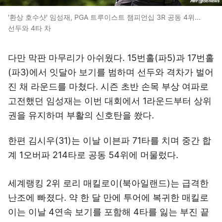
'환상 호수샷' 임성재, PGA 트루이스트 챔피언십 3R 공동 4위...
선두와 4타 차
다만 막판 마무리가 아쉬웠다. 15번홀(파5)과 17번홀
(파3)에서 잇달아 보기를 범하며 선두와 격차가 벌어
진 채 라운드를 마쳤다. 시즌 초반 손목 부상 여파로
고전했던 임성재는 이번 대회에서 1라운드부터 상위
권을 유지하며 부활의 신호탄을 쐈다.
한편 김시우(31)는 이날 이븐파 71타를 치며 중간 합
계 1오버파 214타로 공동 54위에 머물렀다.
세계랭킹 2위 로리 매킬로이(북아일랜드)는 급격한
난조에 빠졌다. 약 한 달 만에 투어에 복귀한 매킬로
이는 이날 4연속 보기를 포함해 4타를 잃는 부진 끝