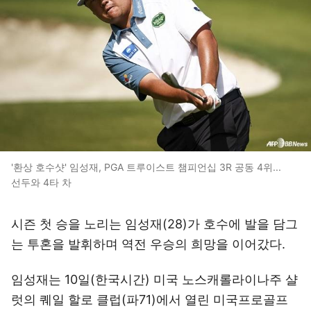
'환상 호수샷' 임성재, PGA 트루이스트 챔피언십 3R 공동 4위...
선두와 4타 차
시즌 첫 승을 노리는 임성재(28)가 호수에 발을 담그
는 투혼을 발휘하며 역전 우승의 희망을 이어갔다.
임성재는 10일(한국시간) 미국 노스캐롤라이나주 샬
럿의 퀘일 할로 클럽(파71)에서 열린 미국프로골프