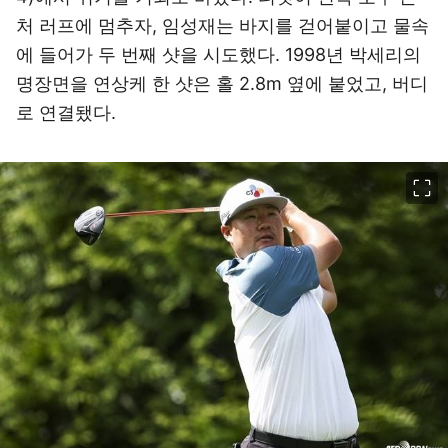
처 러프에 멈추자, 임성재는 바지를 걷어붙이고 물속
에 들어가 두 번째 샷을 시도했다. 1998년 박세리의
명장면을 연상케 한 샷은 홀 2.8m 옆에 붙었고, 버디
로 연결됐다.
이미지 크게 보기