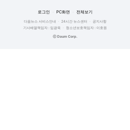
로그인
PC화면
전체보기
다음뉴스 서비스안내
24시간 뉴스센터
공지사항
기사배열책임자 : 임광욱
청소년보호책임자 : 이호원
ⓒ Daum Corp.