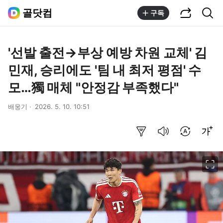
공유하기
통합검색
골닷컴
구독
'선발 출전→부상 예방 차원 교체' 김
민재, 승리에도 '팀 내 최저 평점' 수
모…獨 매체 "안정감 부족했다"
배웅기
2026. 5. 10. 10:51
요약보기
음성으로 듣기
번역 설정
글씨크기 조절하기
이미지 크게 보기