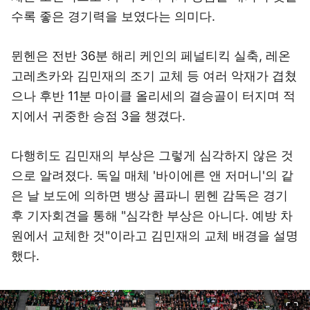
수록 좋은 경기력을 보였다는 의미다.
뮌헨은 전반 36분 해리 케인의 페널티킥 실축, 레온
고레츠카와 김민재의 조기 교체 등 여러 악재가 겹쳤
으나 후반 11분 마이클 올리세의 결승골이 터지며 적
지에서 귀중한 승점 3을 챙겼다.
다행히도 김민재의 부상은 그렇게 심각하지 않은 것
으로 알려졌다. 독일 매체 '바이에른 앤 저머니'의 같
은 날 보도에 의하면 뱅상 콤파니 뮌헨 감독은 경기
후 기자회견을 통해 "심각한 부상은 아니다. 예방 차
원에서 교체한 것"이라고 김민재의 교체 배경을 설명
했다.
이미지 크게 보기