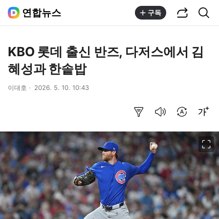
공유하기
통합검색
연합뉴스
구독
KBO 롯데 출신 반즈, 다저스에서 김
혜성과 한솥밥
이대호
2026. 5. 10. 10:43
요약보기
음성으로 듣기
번역 설정
글씨크기 조절하기
이미지 크게 보기