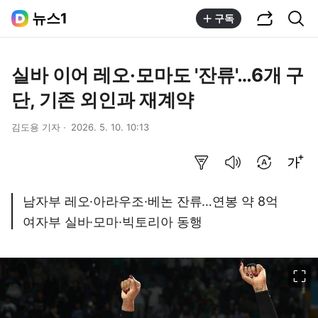
공유하기
통합검색
뉴스1
구독
실바 이어 레오·모마도 '잔류'…6개 구
단, 기존 외인과 재계약
김도용 기자
2026. 5. 10. 10:13
요약보기
음성으로 듣기
번역 설정
글씨크기 조절하기
남자부 레오·아라우조·베논 잔류…연봉 약 8억
여자부 실바·모마·빅토리아 동행
이미지 크게 보기