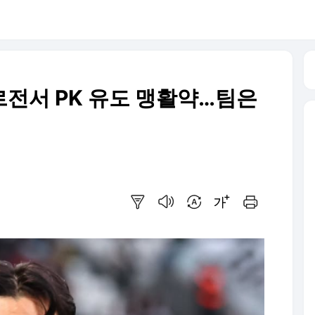
전서 PK 유도 맹활약…팀은
요약보기
음성으로 듣기
번역 설정
글씨크기 조절하기
인쇄하기