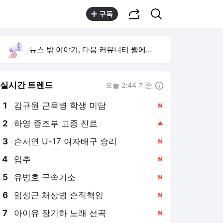
공유하기
검색
구독
뉴스 밖 이야기, 다음 커뮤니티 웹에서 보기
실시간 트렌드
오늘 2:44 기준
툴팁보기
1
김규원 근육병 학생 미담
,신규
2
하영 증조부 고종 진료
,상승
3
손서연 U-17 여자배구 승리
,신규
4
입추
,신규
5
유병호 구속기소
,신규
6
임성근 채상병 순직책임
,신규
7
아이유 장기하 노래 선곡
,신규