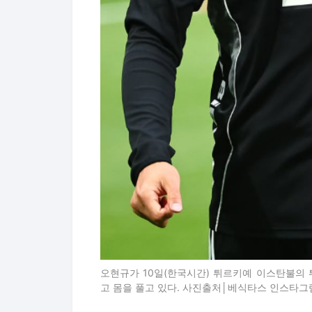
오현규가 10일(한국시간) 튀르키예 이스탄불의
고 몸을 풀고 있다. 사진출처│베식타스 인스타그