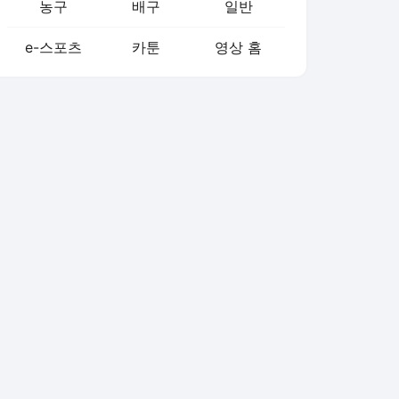
농구
배구
일반
e-스포츠
카툰
영상 홈