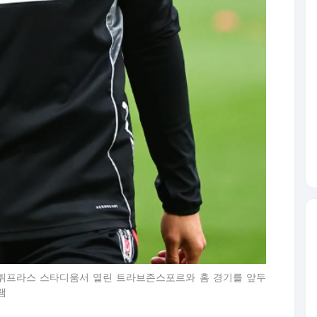
 튀프라스 스타디움서 열린 트라브존스포르와 홈 경기를 앞두
램