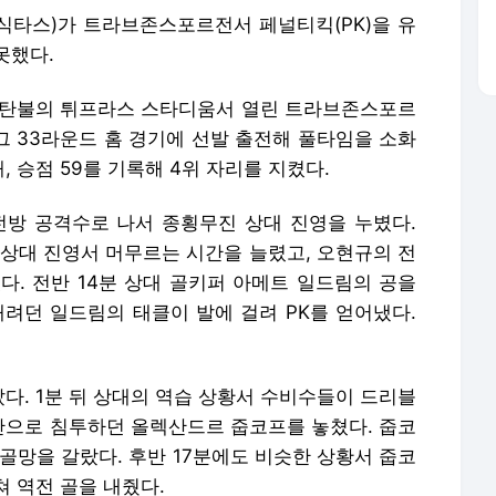
베식타스)가 트라브존스포르전서 페널티킥(PK)을 유
못했다.
스탄불의 튀프라스 스타디움서 열린 트라브존스포르
리그 33라운드 홈 경기에 선발 출전해 풀타임을 소화
패, 승점 59를 기록해 4위 자리를 지켰다.
최전방 공격수로 나서 종횡무진 상대 진영을 누볐다.
 상대 진영서 머무르는 시간을 늘렸고, 오현규의 전
다. 전반 14분 상대 골키퍼 아메트 일드림의 공을
내려던 일드림의 태클이 발에 걸려 PK를 얻어냈다.
다. 1분 뒤 상대의 역습 상황서 수비수들이 드리블
으로 침투하던 올렉산드르 줍코프를 놓쳤다. 줍코
골망을 갈랐다. 후반 17분에도 비슷한 상황서 줍코
 역전 골을 내줬다.