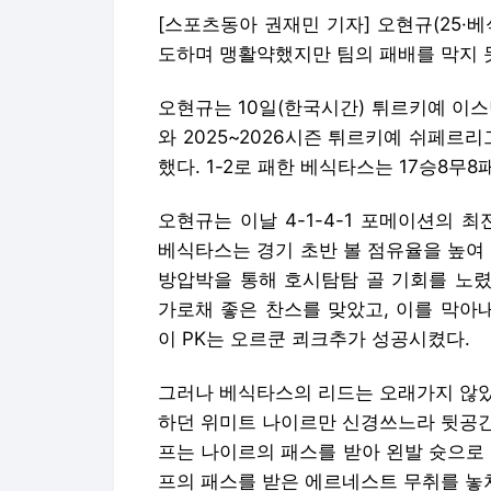
[스포츠동아 권재민 기자] 오현규(25·
도하며 맹활약했지만 팀의 패배를 막지 
오현규는 10일(한국시간) 튀르키예 이
와 2025~2026시즌 튀르키예 쉬페르
했다. 1-2로 패한 베식타스는 17승8무8
오현규는 이날 4-1-4-1 포메이션의 
베식타스는 경기 초반 볼 점유율을 높여
방압박을 통해 호시탐탐 골 기회를 노렸
가로채 좋은 찬스를 맞았고, 이를 막아
이 PK는 오르쿤 쾨크추가 성공시켰다.
그러나 베식타스의 리드는 오래가지 않았
하던 위미트 나이르만 신경쓰느라 뒷공간
프는 나이르의 패스를 받아 왼발 슛으로 
프의 패스를 받은 에르네스트 무취를 놓쳐