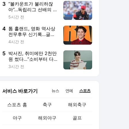
3
“볼카운트가 불리하잖
아”…독립리그 선배의 따
끔한 조언, 정신 차린 시
5시간 전
라카와
4
톰 홀랜드, 영화 역사상
전무후무 신기록…글로
벌 오프닝 톱4 모두 싹
4시간 전
쓸이
5
박서진, 취미에만 2천만
원 썼다…“소비부터 다
이어트해야” (살림남)
3시간 전
서비스 바로가기
뉴스
연예
스포츠
스포츠 홈
축구
해외축구
야구
해외야구
골프