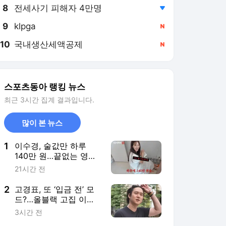
8
전세사기 피해자 4만명
,하락
9
klpga
,신규
10
국내생산세액공제
,신규
스포츠동아 랭킹 뉴스
최근 3시간 집계 결과입니다.
많이 본 뉴스
1
이수경, 술값만 하루
140만 원…끝없는 영수
증에 제작진 ‘깜짝’
21시간 전
2
고경표, 또 ‘입금 전’ 모
드?…올블랙 고집 이유
“말라보이거든” (나혼
3시간 전
산)