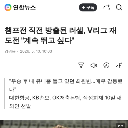
공유하기
통합검색
연합뉴스
구독
챔프전 직전 방출된 러셀, V리그 재
도전 "계속 뛰고 싶다"
김경윤
2026. 5. 10. 10:03
요약보기
음성으로 듣기
번역 설정
글씨크기 조절하기
"우승 후 내 유니폼 들고 있던 최원빈…매우 감동했
다"
대한항공, KB손보, OK저축은행, 삼성화재 10일 새
외인 선발
이미지 크게 보기