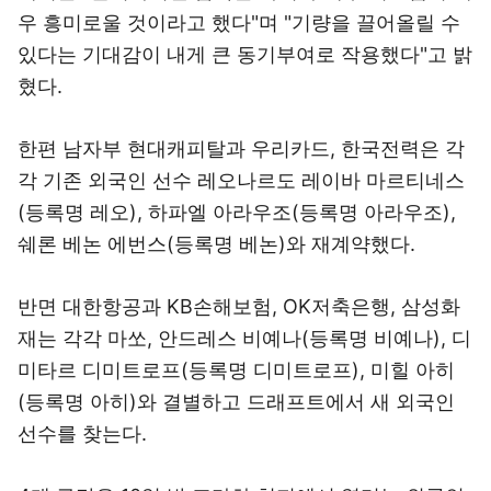
우 흥미로울 것이라고 했다"며 "기량을 끌어올릴 수
있다는 기대감이 내게 큰 동기부여로 작용했다"고 밝
혔다.
한편 남자부 현대캐피탈과 우리카드, 한국전력은 각
각 기존 외국인 선수 레오나르도 레이바 마르티네스
(등록명 레오), 하파엘 아라우조(등록명 아라우조),
쉐론 베논 에번스(등록명 베논)와 재계약했다.
반면 대한항공과 KB손해보험, OK저축은행, 삼성화
재는 각각 마쏘, 안드레스 비예나(등록명 비예나), 디
미타르 디미트로프(등록명 디미트로프), 미힐 아히
(등록명 아히)와 결별하고 드래프트에서 새 외국인
선수를 찾는다.