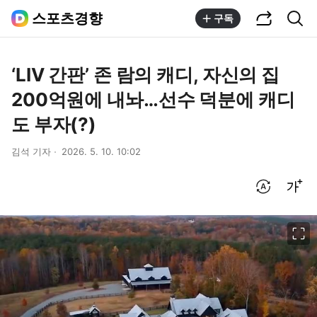
공유하기
통합검색
스포츠경향
구독
‘LIV 간판’ 존 람의 캐디, 자신의 집
200억원에 내놔…선수 덕분에 캐디
도 부자(?)
김석 기자
2026. 5. 10. 10:02
번역 설정
글씨크기 조절하기
이미지 크게 보기