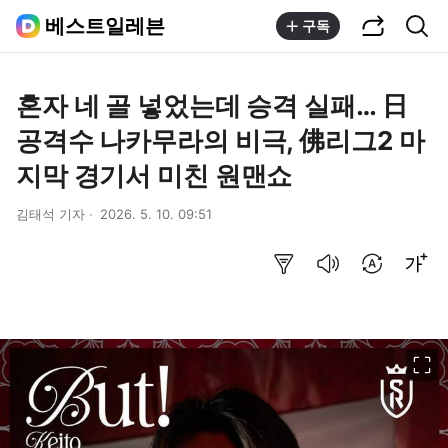
공유하기
통합검색
베스트일레븐
구독
혼자 네 골 넣었는데 승격 실패… 日
공격수 나카무라의 비극, 佛리그2 마
지막 경기서 미친 원맨쇼
김태석 기자
2026. 5. 10. 09:51
요약보기
음성으로 듣기
번역 설정
글씨크기 조절하기
이미지 크게 보기