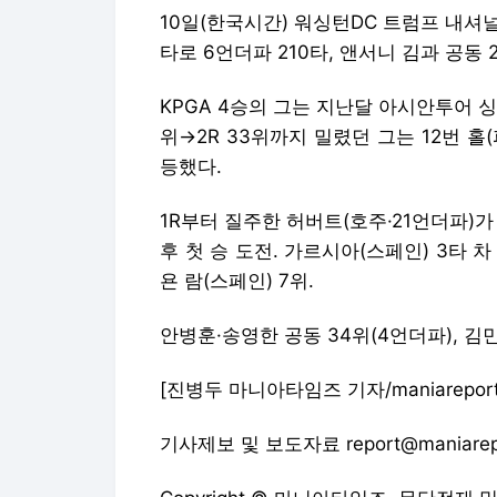
10일(한국시간) 워싱턴DC 트럼프 내셔널(파
타로 6언더파 210타, 앤서니 김과 공동 2
KPGA 4승의 그는 지난달 아시안투어 싱
위→2R 33위까지 밀렸던 그는 12번 홀(파
등했다.
1R부터 질주한 허버트(호주·21언더파)가 선
후 첫 승 도전. 가르시아(스페인) 3타 차 
욘 람(스페인) 7위.
안병훈·송영한 공동 34위(4언더파), 김민
[진병두 마니아타임즈 기자/maniareport@
기사제보 및 보도자료 report@maniarep