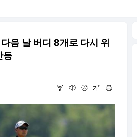
 다음 날 버디 8개로 다시 위
 반등
요약보기
음성으로 듣기
번역 설정
글씨크기 조절하기
인쇄하기