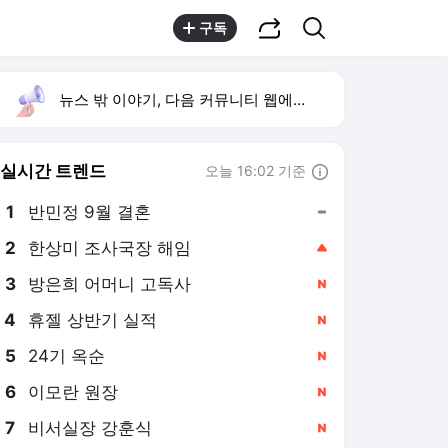
공유하기
검색
구독
뉴스 밖 이야기, 다음 커뮤니티 웹에서 보기
실시간 트렌드
오늘 16:02 기준
툴팁보기
1
반민정 9월 결혼
,유지
2
한상미 조사국장 해임
,상승
3
방은희 어머니 고독사
,신규
4
휴젤 상반기 실적
,신규
5
24기 옥순
,신규
6
이모란 원장
,신규
7
비서실장 강훈식
,신규