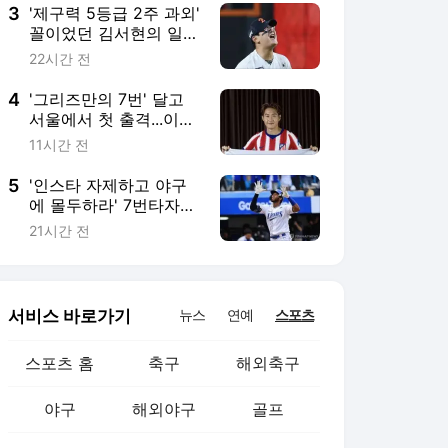
3
'제구력 5등급 2주 과외'
꼴이었던 김서현의 일본
연수...'종합검진표'에 불
22시간 전
과
4
'그리즈만의 7번' 달고
서울에서 첫 출격...이강
인, 맨시티 상대로 첫 무
11시간 전
대
5
'인스타 자제하고 야구
에 몰두하라' 7번타자
수모 디아즈, 후반기 15
21시간 전
경기 홈런 제로
서비스 바로가기
뉴스
연예
스포츠
스포츠 홈
축구
해외축구
야구
해외야구
골프