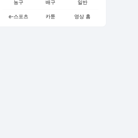
농구
배구
일반
e-스포츠
카툰
영상 홈