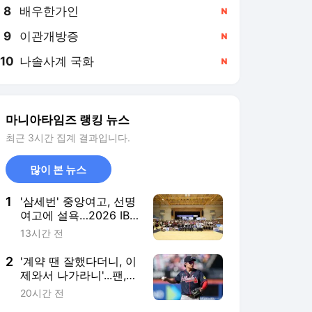
8
배우한가인
,신규
9
이관개방증
,신규
10
나솔사계 국화
,신규
마니아타임즈 랭킹 뉴스
최근 3시간 집계 결과입니다.
많이 본 뉴스
1
'삼세번' 중앙여고, 선명
여고에 설욕…2026 IBK
기업은행배 전국중고배
13시간 전
구대회 우승
2
'계약 땐 잘했다더니, 이
제와서 나가라니'...팬,
언론 압박에 애틀랜타,
20시간 전
김하성 방출하나?