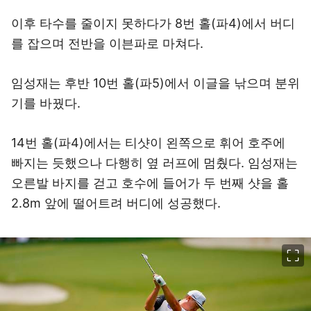
이후 타수를 줄이지 못하다가 8번 홀(파4)에서 버디
를 잡으며 전반을 이븐파로 마쳐다.
임성재는 후반 10번 홀(파5)에서 이글을 낚으며 분위
기를 바꿨다.
14번 홀(파4)에서는 티샷이 왼쪽으로 휘어 호주에
빠지는 듯했으나 다행히 옆 러프에 멈췄다. 임성재는
오른발 바지를 걷고 호수에 들어가 두 번째 샷을 홀
2.8m 앞에 떨어트려 버디에 성공했다.
이미지 크게 보기