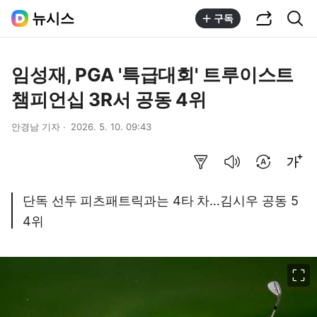
공유하기
통합검색
뉴시스
구독
임성재, PGA '특급대회' 트루이스트
챔피언십 3R서 공동 4위
안경남 기자
2026. 5. 10. 09:43
요약보기
음성으로 듣기
번역 설정
글씨크기 조절하기
단독 선두 피츠패트릭과는 4타 차…김시우 공동 5
4위
이미지 크게 보기