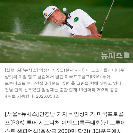
[샬럿=AP/뉴시스] 임성재가 9일(현지 시간) 미 노스캐롤라이나주
샬럿의 퀘일 할로 클럽에서 열린 미국프로골프(PGA) 투어
트루이스트 챔피언십 3라운드 15번 홀 그린을 향해 샷하고 있다.
전날 단독 선두였던 임성재는 중간 합계 10언더파 203타 공동
4위를 기록했다. 2026.05.10.
[서울=뉴시스]안경남 기자 = 임성재가 미국프로골
프(PGA) 투어 시그니처 이벤트(특급대회)인 트루이
스트 챔피언십(총상금 2000만 달러) 3라운드에서