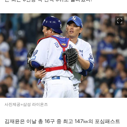
이미지 크게 보기
사진제공=삼성 라이온즈
김재윤은 이날 총 16구 중 최고 147㎞의 포심패스트