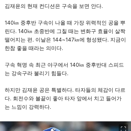
김재윤의 현재 컨디션은 구속을 보면 안다.
140㎞ 중후반 구속이 나올 때 가장 위력적인 공을 뿌
린다. 140㎞ 초중반에 그칠 때는 변화구 효율이 살짝
떨어지는 편. 이날은 144~147㎞에 형성됐다. 지금이
한참 좋을 때라는 의미다.
구속 혁명 속 최근 야구에서 140㎞ 중후반대 스피드
는 강속구라 불리기 힘들다.
하지만 김재윤 공은 특별하다. 타자들의 체감이 다르
다. 회전수와 볼끝이 좋아 타자 앞에서 치고 들어가
는 느낌이 강력하다.
이미지 크게 보기