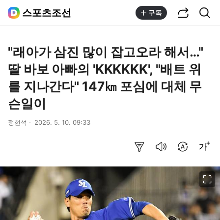
공유하기
통합검색
스포츠조선
구독
"래아가 삼진 많이 잡고오라 해서…"
딸 바보 아빠의 'KKKKKK', "배트 위
를 지나간다" 147㎞ 포심에 대체 무
슨일이
정현석
2026. 5. 10. 09:33
요약보기
음성으로 듣기
번역 설정
글씨크기 조절하기
이미지 크게 보기