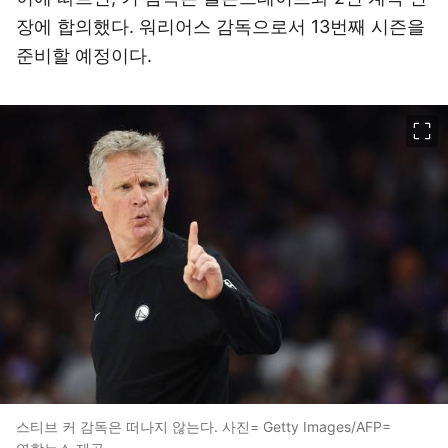
장에 합의했다. 워리어스 감독으로서 13번째 시즌을
준비할 예정이다.
이미지 크게 보기
스티브 커 감독은 떠나지 않는다. 사진= Getty Images/AFP=