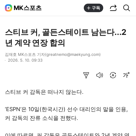
공유하기
통합검색
MK스포츠
구독
스티브 커, 골든스테이트 남는다...2
년 계약 연장 합의
김재호 MK스포츠 기자(greatnemo@maekyung.com)
2026. 5. 10. 09:33
요약보기
음성으로 듣기
번역 설정
글씨크기 조절하기
스티브 커 감독은 떠나지 않는다.
‘ESPN’은 10일(한국시간) 선수 대리인의 말을 인용,
커 감독의 잔류 소식을 전했다.
이에 따르면, 커 감독은 골든스테이트와 2년 계약 연