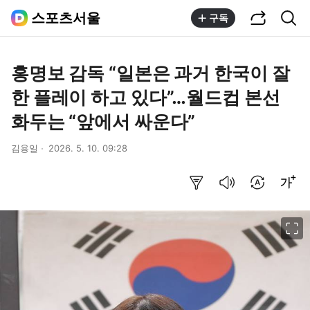
공유하기
통합검색
스포츠서울
구독
홍명보 감독 “일본은 과거 한국이 잘
한 플레이 하고 있다”…월드컵 본선
화두는 “앞에서 싸운다”
김용일
2026. 5. 10. 09:28
요약보기
음성으로 듣기
번역 설정
글씨크기 조절하기
이미지 크게 보기