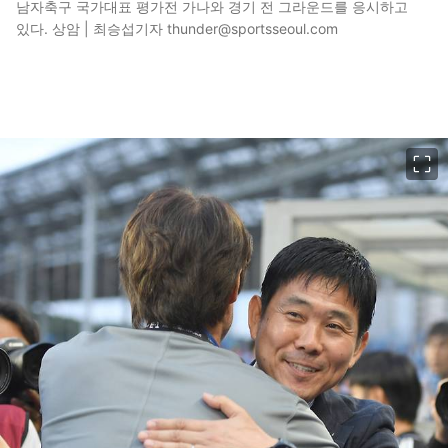
남자축구 국가대표 평가전 가나와 경기 전 그라운드를 응시하고
있다. 상암 | 최승섭기자 thunder@sportsseoul.com
이미지 크게 보기