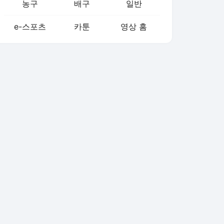
농구
배구
일반
e-스포츠
카툰
영상 홈