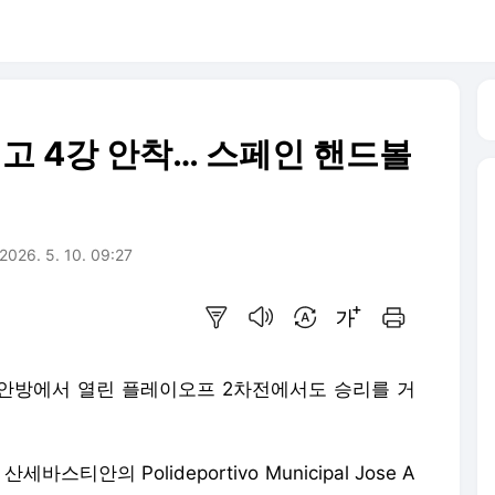
꺾고 4강 안착… 스페인 핸드볼
2026. 5. 10. 09:27
요약보기
음성으로 듣기
번역 설정
글씨크기 조절하기
인쇄하기
ra)가 안방에서 열린 플레이오프 2차전에서도 승리를 거
스티안의 Polideportivo Municipal Jose A