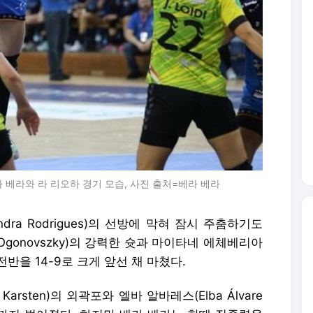
베라 베라와 라 리오하 경기 모습, 사진 출처=베라 베라
ra Rodrigues)의 선방에 막혀 잠시 주춤하기도
Ogonovszky)의 강력한 슛과 마이타네 에체베리아
지며 전반을 14-9로 크게 앞선 채 마쳤다.
arsten)의 외곽포와 엘바 알바레스(Elba Álvare