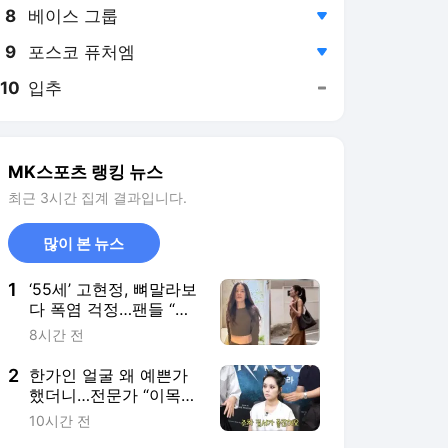
8
베이스 그룹
,하락
9
포스코 퓨처엠
,하락
10
입추
,유지
MK스포츠 랭킹 뉴스
최근 3시간 집계 결과입니다.
많이 본 뉴스
1
‘55세’ 고현정, 뼈말라보
다 폭염 걱정…팬들 “이
더위에 괜찮아요?”
8시간 전
2
한가인 얼굴 왜 예쁜가
했더니…전문가 “이목구
비 주차 질서가 좋아”
10시간 전