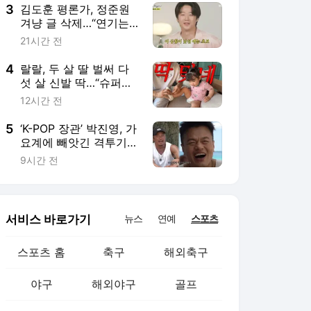
3
김도훈 평론가, 정준원
겨냥 글 삭제…“연기는
기막히게 잘하는 양반”
21시간 전
[MK★이슈]
4
랄랄, 두 살 딸 벌써 다
섯 살 신발 딱…“슈퍼베
이비의 탄생”
12시간 전
5
‘K-POP 장관’ 박진영, 가
요계에 빼앗긴 격투기
인재였나…추성훈도 놀
9시간 전
란 ‘팔 길이’
서비스 바로가기
뉴스
연예
스포츠
스포츠 홈
축구
해외축구
야구
해외야구
골프