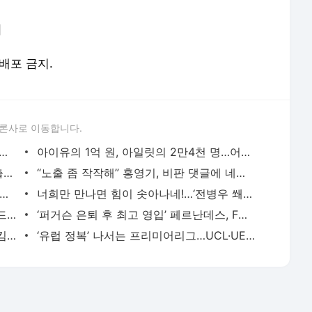
]
재배포 금지.
론사로 이동합니다.
 선 BTS, 5만 아미와 ‘역사적 눈맞춤’…멕시코가 울었다[MK★이슈] - MK스포츠
아이유의 1억 원, 아일릿의 2만4천 명…어린이날, ‘초통령’들이 만든 조용한 혁명 [홍동희 시선
문가영, 걷기만 해도 아슬아슬...파격 노출에 타투까지 공개 - MK스포츠
“노출 좀 작작해” 홍영기, 비판 댓글에 네티즌과 설전...“보고는 싶나보다” - MK스포츠
 LA 스파크스 개막 로스터 합류...세 번째 한국인 WNBA 선수 탄생 임박 - MK스포츠
너희만 만나면 힘이 솟아나네!…‘전병우 쐐기 2타점’ 삼성, NC전 및 시즌 6연승 질주→위닝시리
‘외국인 물색’ 동행의 현대캐피탈·우리카드·한국전력, 교체의 OK저축은행·삼성화재…고민하
‘퍼거슨 은퇴 후 최고 영입’ 페르난데스, FWA 올해의 선수상 수상…루니 이후 16년 만에 맨유 소
‘224cm 지배자’ 웸반야마, NBA 전설 하킴 올라주원·샤킬 오닐·카림 압둘 자바에 이어 역대 4번째
‘유럽 정복’ 나서는 프리미어리그…UCL·UEL·UECL, 클럽대항전 전대회 결승 진출 - MK스포츠