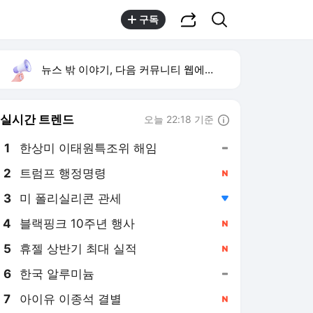
공유하기
검색
구독
뉴스 밖 이야기, 다음 커뮤니티 웹에서 보기
실시간 트렌드
오늘 22:18 기준
툴팁보기
1
한상미 이태원특조위 해임
,유지
2
트럼프 행정명령
,신규
4
블랙핑크 10주년 행사
,신규
5
휴젤 상반기 최대 실적
,신규
6
한국 알루미늄
,유지
7
아이유 이종석 결별
,신규