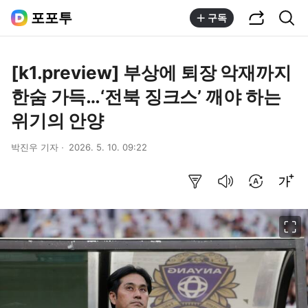
공유하기
통합검색
포포투
구독
[k1.preview] 부상에 퇴장 악재까지
한숨 가득…‘전북 징크스’ 깨야 하는
위기의 안양
박진우 기자
2026. 5. 10. 09:22
요약보기
음성으로 듣기
번역 설정
글씨크기 조절하기
이미지 크게 보기