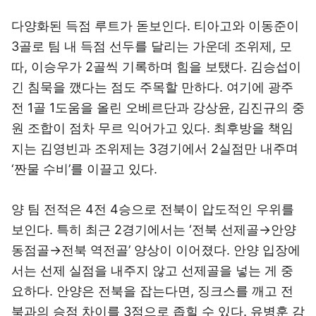
다양화된 득점 루트가 돋보인다. 티아고와 이동준이
3골로 팀 내 득점 선두를 달리는 가운데 조위제, 모
따, 이승우가 2골씩 기록하며 힘을 보탰다. 김승섭이
긴 침묵을 깼다는 점도 주목할 만하다. 여기에 광주
전 1골 1도움을 올린 오베르단과 강상윤, 김진규의 중
원 조합이 점차 무르 익어가고 있다. 최후방을 책임
지는 김영빈과 조위제는 3경기에서 2실점만 내주며
‘짠물 수비’를 이끌고 있다.
양 팀 전적은 4전 4승으로 전북이 압도적인 우위를
보인다. 특히 최근 2경기에서는 ‘전북 선제골→안양
동점골→전북 역전골’ 양상이 이어졌다. 안양 입장에
서는 선제 실점을 내주지 않고 선제골을 넣는 게 중
요하다. 안양은 전북을 잡는다면, 징크스를 깨고 전
북과의 승점 차이를 3점으로 좁힐 수 있다. 유병훈 감