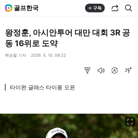
공유하기
통합검색
골프한국
구독
왕정훈, 아시안투어 대만 대회 3R 공
동 16위로 도약
백승철 기자
2026. 5. 10. 09:22
요약보기
음성으로 듣기
번역 설정
글씨크기 조절하기
타이완 글래스 타이퐁 오픈
이미지 크게 보기