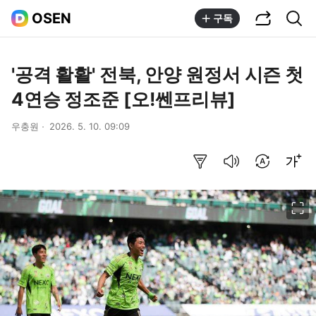
공유하기
통합검색
OSEN
구독
'공격 활활' 전북, 안양 원정서 시즌 첫
4연승 정조준 [오!쎈프리뷰]
우충원
2026. 5. 10. 09:09
요약보기
음성으로 듣기
번역 설정
글씨크기 조절하기
이미지 크게 보기